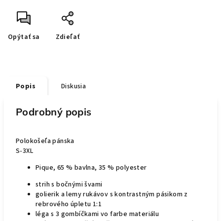
Opýtať sa
Zdieľať
Popis
Diskusia
Podrobný popis
Polokošeľa pánska
S-3XL
Pique, 65 % bavlna, 35 % polyester
strih s bočnými švami
golierik a lemy rukávov s kontrastným pásikom z
rebrového úpletu 1:1
léga s 3 gombíčkami vo farbe materiálu