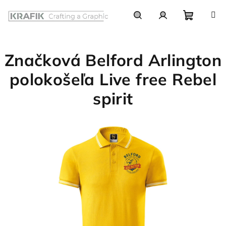
Prejsť
na
obsah
Nákupn
Hľadať
Prihlásenie
Značková Belford Arlington
košík
polokošeľa Live free Rebel
spirit