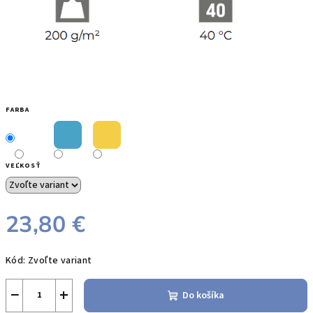
FARBA
VEĽKOSŤ
23,80 €
Jednotková
Kód:
Zvoľte variant
cena:
−
+
Do košíka