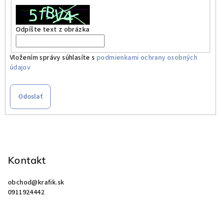
Odpíšte text z obrázka
Vložením správy súhlasíte s
podmienkami ochrany osobných
údajov
Odoslať
Z
á
p
Kontakt
ä
obchod
@
krafik.sk
t
0911924442
i
e