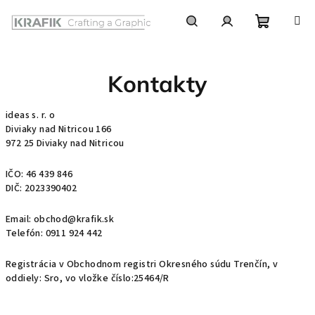
Prejsť
na
obsah
Nákupn
Hľadať
Prihlásenie
Kontakty
košík
ideas s. r. o
Diviaky nad Nitricou 166
972 25 Diviaky nad Nitricou
IČO: 46 439 846
DIČ: 2023390402
Email: obchod@krafik.sk
Telefón: 0911 924 442
Registrácia v Obchodnom registri Okresného súdu Trenčín, v
oddiely: Sro, vo vložke číslo:25464/R