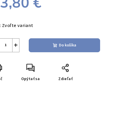
3,80 €
notková
a:
:
Zvoľte variant
+
Do košíka
ač
Opýtať sa
Zdieľať