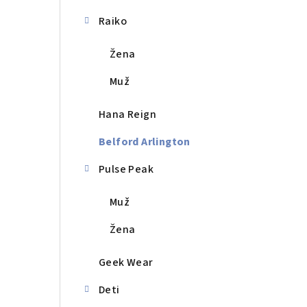
a
n
Raiko
e
Žena
l
Muž
Hana Reign
Belford Arlington
Pulse Peak
Muž
Žena
Geek Wear
Deti