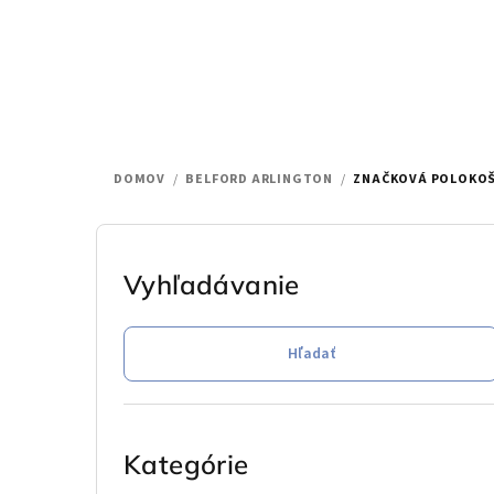
Prejsť
na
obsah
DOMOV
/
BELFORD ARLINGTON
/
ZNAČKOVÁ POLOKOŠ
B
o
Vyhľadávanie
č
Hľadať
n
ý
Preskočiť
p
kategórie
Kategórie