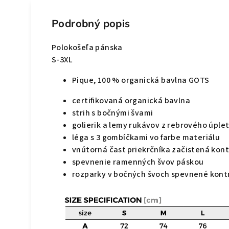
Podrobný popis
Polokošeľa pánska
S-3XL
Pique, 100 % organická bavlna GOTS
certifikovaná organická bavlna
strih s bočnými švami
golierik a lemy rukávov z rebrového úplet
léga s 3 gombíčkami vo farbe materiálu
vnútorná časť priekrčníka začistená kon
spevnenie ramenných švov páskou
rozparky v bočných švoch spevnené kont