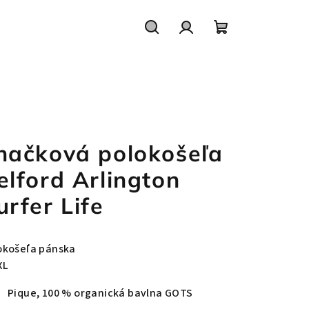
Hľadať
Prihlásenie
Nákupný
košík
načková polokošeľa
elford Arlington
urfer Life
okošeľa pánska
XL
Pique, 100 % organická bavlna GOTS