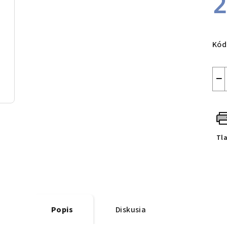
2
Jed
cen
Kód
−
Tl
Popis
Diskusia