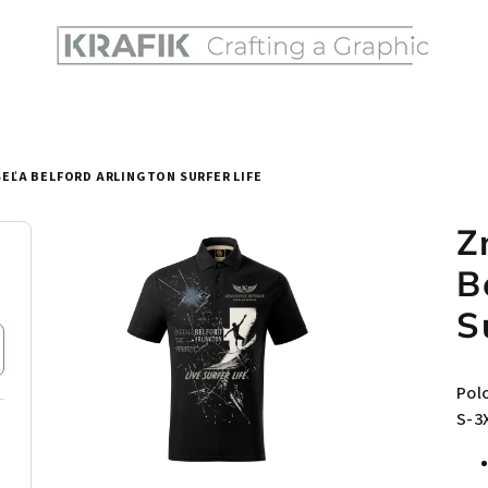
EĽA BELFORD ARLINGTON SURFER LIFE
Z
B
S
Pol
S-3