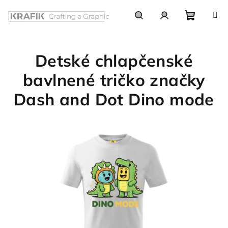
Prejsť
na
obsah
Nákupn
Hľadať
Prihlásenie
Detské chlapčenské
košík
bavlnené tričko značky
Dash and Dot Dino mode