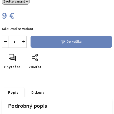
9 €
Jednotková
Kód:
Zvoľte variant
cena:
−
+
Do košíka
Opýtať sa
Zdieľať
Popis
Diskusia
Podrobný popis