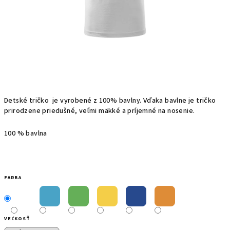
Detské t
ričko
je
vyrobené z
100%
bavlny.
Vďaka bavlne
je
tričko
prirodzene priedušné, veľmi mäkké a príjemné na nosenie.
100 % bavlna
FARBA
VEĽKOSŤ