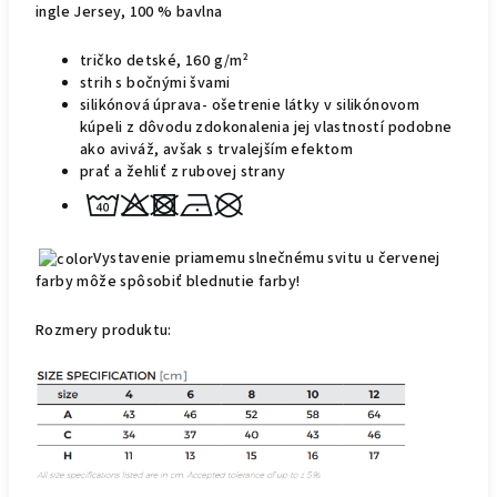
ingle Jersey, 100 % bavlna
tričko detské, 160 g/m²
strih s bočnými švami
silikónová úprava- ošetrenie látky v silikónovom
kúpeli z dôvodu zdokonalenia jej vlastností podobne
ako aviváž, avšak s trvalejším
efektom
prať a žehliť z rubovej strany
Vystavenie priamemu slnečnému svitu u červenej
farby môže spôsobiť blednutie farby!
Rozmer
y
produktu: