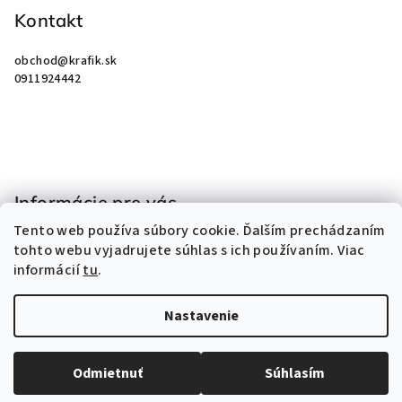
p
Kontakt
ä
obchod
@
krafik.sk
t
0911924442
i
e
Informácie pre vás
Tento web používa súbory cookie. Ďalším prechádzaním
Obchodné podmienky
tohto webu vyjadrujete súhlas s ich používaním. Viac
Podmienky ochrany osobných údajov
informácií
tu
.
Kontakty
Nastavenie
Copyright 2026
KRAFIK
. Všetky práva vyhradené.
Odmietnuť
Súhlasím
Vytvoril Shoptet