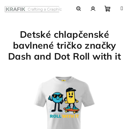
Prejsť
na
obsah
Nákupn
Hľadať
Prihlásenie
Detské chlapčenské
košík
bavlnené tričko značky
Dash and Dot Roll with it