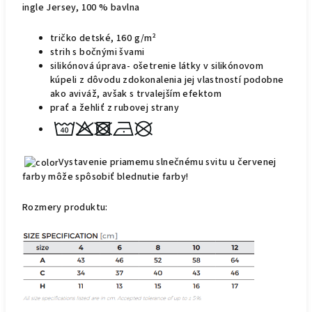
ingle Jersey, 100 % bavlna
tričko detské, 160 g/m²
strih s bočnými švami
silikónová úprava- ošetrenie látky v silikónovom
kúpeli z dôvodu zdokonalenia jej vlastností podobne
ako aviváž, avšak s trvalejším
efektom
prať a žehliť z rubovej strany
Vystavenie priamemu slnečnému svitu u červenej
farby môže spôsobiť blednutie farby!
Rozmer
y
produktu: