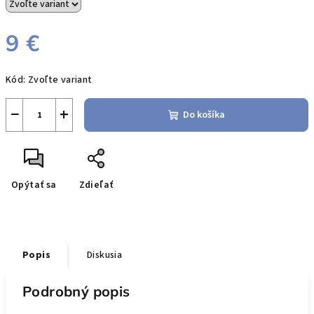
9 €
Jednotková
Kód:
Zvoľte variant
cena:
−
+
Do košíka
Opýtať sa
Zdieľať
Popis
Diskusia
Podrobný popis