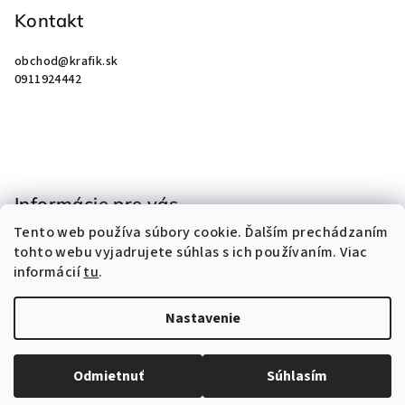
p
Kontakt
ä
obchod
@
krafik.sk
t
0911924442
i
e
Informácie pre vás
Tento web používa súbory cookie. Ďalším prechádzaním
Obchodné podmienky
tohto webu vyjadrujete súhlas s ich používaním. Viac
Podmienky ochrany osobných údajov
informácií
tu
.
Kontakty
Nastavenie
Copyright 2026
KRAFIK
. Všetky práva vyhradené.
Odmietnuť
Súhlasím
Vytvoril Shoptet