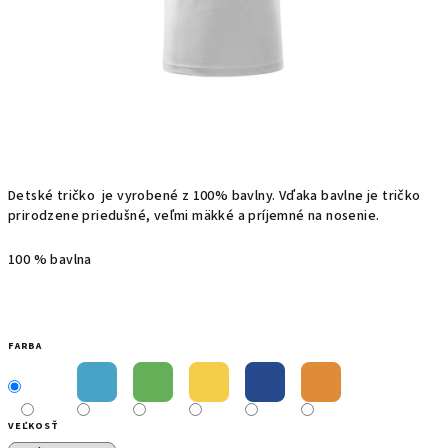
Detské t
ričko
je
vyrobené z
100%
bavlny.
Vďaka bavlne
je
tričko
prirodzene priedušné, veľmi mäkké a príjemné na nosenie.
100 % bavlna
FARBA
VEĽKOSŤ