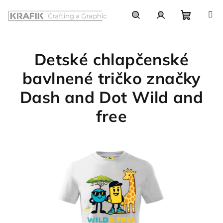
Prejsť
na
obsah
Nákupn
Hľadať
Prihlásenie
Detské chlapčenské
košík
bavlnené tričko značky
Dash and Dot Wild and
free