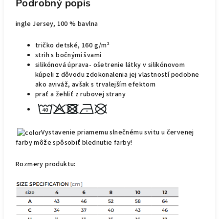
Podrobný popis
ingle Jersey, 100 % bavlna
tričko detské, 160 g/m²
strih s bočnými švami
silikónová úprava- ošetrenie látky v silikónovom
kúpeli z dôvodu zdokonalenia jej vlastností podobne
ako aviváž, avšak s trvalejším
efektom
prať a žehliť z rubovej strany
Vystavenie priamemu slnečnému svitu u červenej
farby môže spôsobiť blednutie farby!
Rozmer
y
produktu: