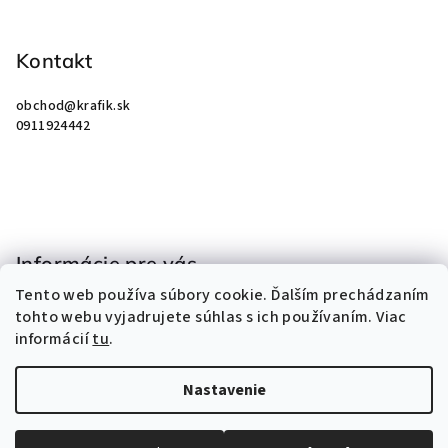
Z
á
p
Kontakt
ä
obchod
@
krafik.sk
t
0911924442
i
e
Informácie pre vás
Tento web používa súbory cookie. Ďalším prechádzaním
Obchodné podmienky
tohto webu vyjadrujete súhlas s ich používaním. Viac
Podmienky ochrany osobných údajov
informácií
tu
.
Kontakty
Nastavenie
Copyright 2026
KRAFIK
. Všetky práva vyhradené.