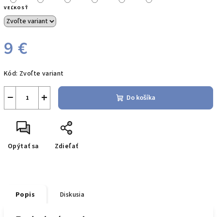
VEĽKOSŤ
9 €
Jednotková
Kód:
Zvoľte variant
cena:
−
+
Do košíka
Opýtať sa
Zdieľať
Popis
Diskusia