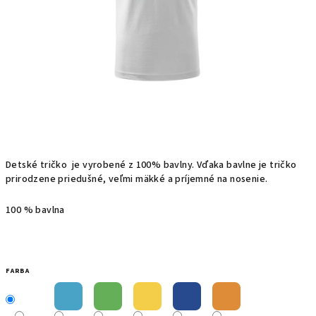
Detské t
ričko
je
vyrobené z
100%
bavlny.
Vďaka bavlne
je
tričko
prirodzene priedušné, veľmi mäkké a príjemné na nosenie.
100 % bavlna
FARBA