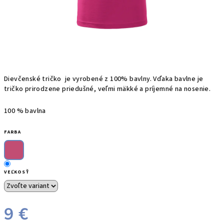
Dievčenské t
ričko
je
vyrobené z
100%
bavlny.
Vďaka bavlne
je
tričko prirodzene priedušné, veľmi mäkké a príjemné na nosenie.
100 % bavlna
FARBA
VEĽKOSŤ
9 €