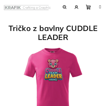
Prejsť
na
obsah
Nákupn
Hľadať
Prihlásenie
Tričko z bavlny CUDDLE
košík
LEADER