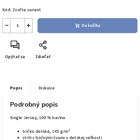
Jednotková
Kód:
Zvoľte variant
cena:
−
+
Do košíka
Opýtať sa
Zdieľať
Popis
Diskusia
Podrobný popis
Single Jersey, 100 % bavlna
tričko detské, 145 g/m²
strih s bočnými švami v detskej veľkosti