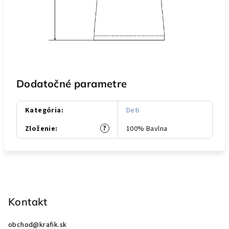
Dodatočné parametre
Kategória
:
Deti
?
Zloženie
:
100% Bavlna
Z
á
p
Kontakt
ä
obchod
@
krafik.sk