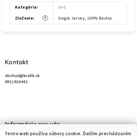
Kategória
:
Deti
?
Zloženie
:
Single Jersey, 100% Bavlna
Z
á
p
Kontakt
ä
obchod
@
krafik.sk
t
0911924442
i
e
Informácie pre vás
Tento web používa súbory cookie. Ďalším prechádzaním