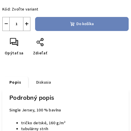
Jednotková
Kód:
Zvoľte variant
cena:
−
+
Do košíka
Opýtať sa
Zdieľať
Popis
Diskusia
Podrobný popis
Single Jersey, 100 % bavlna
tričko detské, 160 g/m²
tubulárny strih