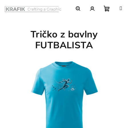
Prejsť
na
obsah
Nákupn
Hľadať
Prihlásenie
Tričko z bavlny
košík
FUTBALISTA