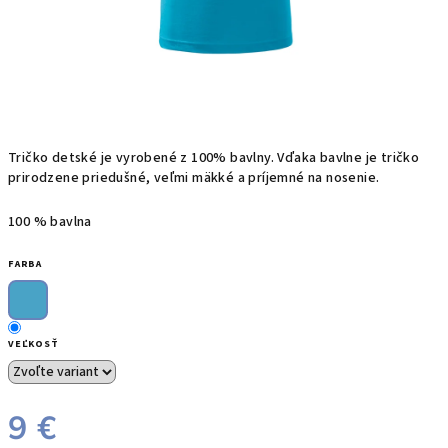
T
ričko
detské je
vyrobené z
100%
bavlny
. Vďaka bavlne
je
tričko
prirodzene priedušné, veľmi mäkké a príjemné na nosenie.
100 % bavlna
FARBA
VEĽKOSŤ
9 €