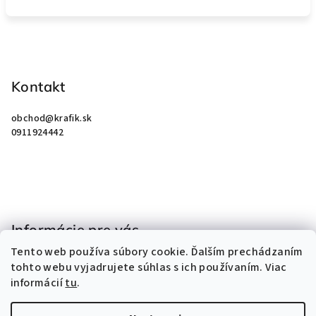
Z
á
p
Kontakt
ä
obchod
@
krafik.sk
t
0911924442
i
e
Informácie pre vás
Tento web používa súbory cookie. Ďalším prechádzaním
Obchodné podmienky
tohto webu vyjadrujete súhlas s ich používaním. Viac
Podmienky ochrany osobných údajov
informácií
tu
.
Kontakty