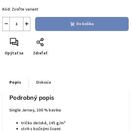
Jednotková
Kód:
Zvoľte variant
cena:
−
+
Do košíka
Opýtať sa
Zdieľať
Popis
Diskusia
Podrobný popis
Single Jersey, 100 % bavlna
tričko detské, 145 g/m²
strih s bočnými švami