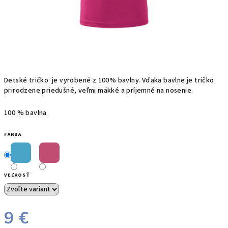
Detské t
ričko
je
vyrobené z
100%
bavlny.
Vďaka bavlne
je
tričko
prirodzene priedušné, veľmi mäkké a príjemné na nosenie.
100 % bavlna
FARBA
VEĽKOSŤ
9 €