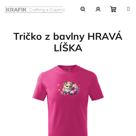
Prejsť
na
obsah
Nákupn
Hľadať
Prihlásenie
Tričko z bavlny HRAVÁ
košík
LÍŠKA