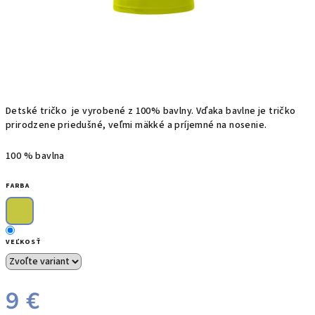
Detské t
ričko
je
vyrobené z
100%
bavlny.
Vďaka bavlne
je
tričko
prirodzene priedušné, veľmi mäkké a príjemné na nosenie.
100 % bavlna
FARBA
VEĽKOSŤ
9 €