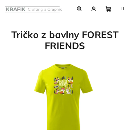
Prejsť
na
obsah
Nákupn
Hľadať
Prihlásenie
Tričko z bavlny FOREST
košík
FRIENDS