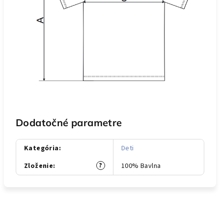
Dodatočné parametre
Kategória
:
Deti
?
Zloženie
:
100% Bavlna
Z