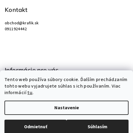
á
p
Kontakt
ä
obchod
@
krafik.sk
t
0911924442
i
e
Informácie pre vás
Tento web používa súbory cookie. Ďalším prechádzaním
Obchodné podmienky
tohto webu vyjadrujete súhlas s ich používaním. Viac
Podmienky ochrany osobných údajov
informácií
tu
.
Kontakty
Nastavenie
Copyright 2026
KRAFIK
. Všetky práva vyhradené.
Odmietnuť
Súhlasím