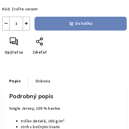
Jednotková
Kód:
Zvoľte variant
cena:
−
+
Do košíka
Opýtať sa
Zdieľať
Popis
Diskusia
Podrobný popis
Single Jersey, 100 % bavlna
tričko detské, 160 g/m²
strih s bočnými švami