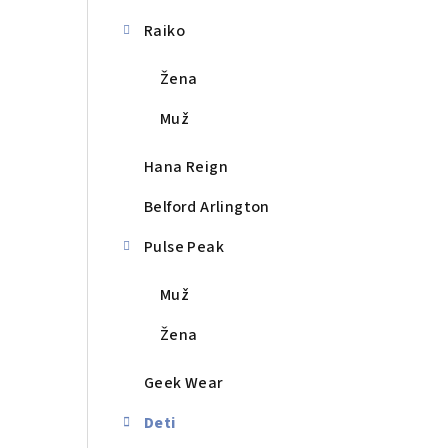
a
n
Raiko
e
Žena
l
Muž
Hana Reign
Belford Arlington
Pulse Peak
Muž
Žena
Geek Wear
Deti