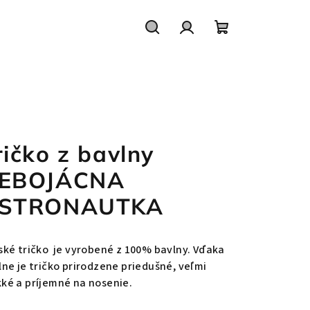
Hľadať
Prihlásenie
Nákupný
košík
ričko z bavlny
EBOJÁCNA
STRONAUTKA
ské t
ričko
je
vyrobené z
100%
bavlny.
Vďaka
lne
je
tričko prirodzene priedušné, veľmi
ké a príjemné na nosenie.