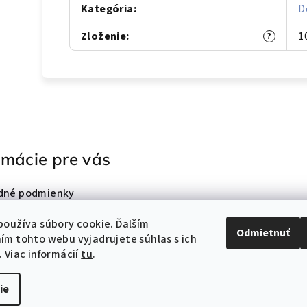
Kategória
:
D
Zloženie
:
1
?
rmácie pre vás
dné podmienky
nky ochrany osobných
oužíva súbory cookie. Ďalším
Odmietnuť
m tohto webu vyjadrujete súhlas s ich
ty
 Viac informácií
tu
.
ie
Copyright 2026
KR