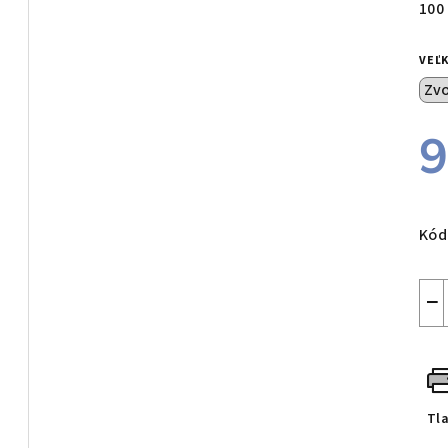
100
VEĽ
9
Jed
cen
Kód
−
Tl