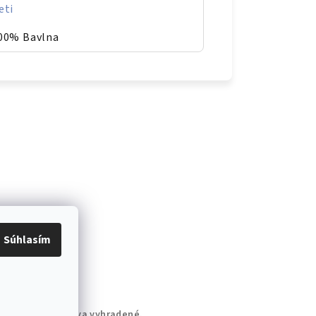
eti
00% Bavlna
Súhlasím
AFIK
. Všetky práva vyhradené.