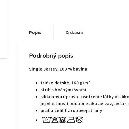
Popis
Diskusia
Podrobný popis
Single Jersey, 100 % bavlna
tričko detské, 160 g/m²
strih s bočnými švami
silikónová úprava- ošetrenie látky v sil
jej vlastností podobne ako aviváž, avšak 
prať a žehliť z rubovej strany