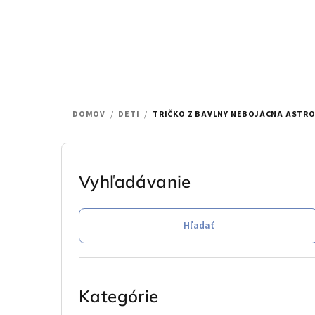
Prejsť
na
obsah
DOMOV
/
DETI
/
TRIČKO Z BAVLNY NEBOJÁCNA ASTR
B
o
Vyhľadávanie
č
Hľadať
n
ý
Preskočiť
p
kategórie
Kategórie