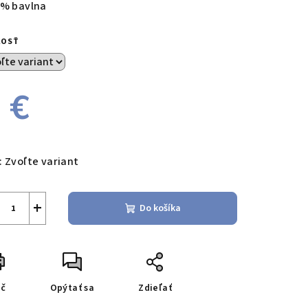
 % bavlna
KOSŤ
 €
notková
a:
:
Zvoľte variant
+
Do košíka
ač
Opýtať sa
Zdieľať