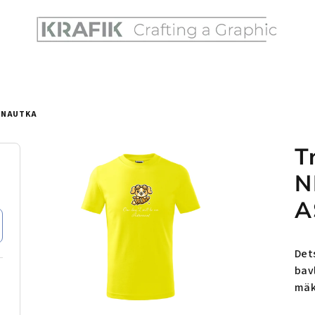
ONAUTKA
T
N
A
Det
bav
mäk