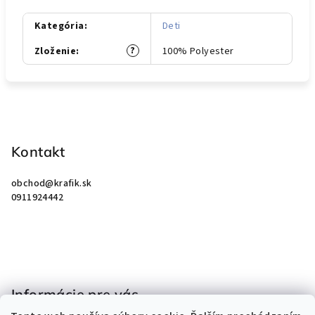
Kategória
:
Deti
?
Zloženie
:
100% Polyester
Z
á
p
Kontakt
ä
obchod
@
krafik.sk
t
0911924442
i
e
Informácie pre vás