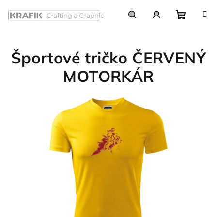
Prejsť
na
obsah
Nákupn
Hľadať
Prihlásenie
Športové tričko ČERVENÝ
košík
MOTORKÁR