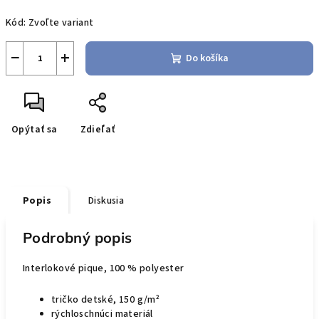
Jednotková
Kód:
Zvoľte variant
cena:
−
+
Do košíka
Opýtať sa
Zdieľať
Popis
Diskusia
Podrobný popis
Interlokové pique, 100 % polyester
tričko
detsk
é
,
15
0 g/m²
rýchloschnúci materiál