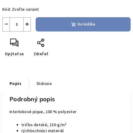
Jednotková
Kód:
Zvoľte variant
cena:
−
+
Do košíka
Opýtať sa
Zdieľať
Popis
Diskusia
Podrobný popis
Interlokové pique, 100 % polyester
tričko
detsk
é
,
15
0 g/m²
rýchloschnúci materiál