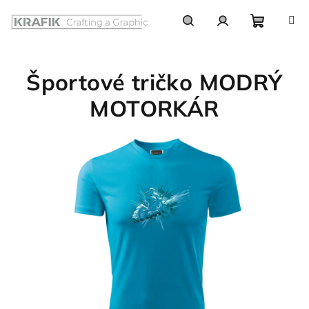
Prejsť
na
obsah
Nákupn
Hľadať
Prihlásenie
Športové tričko MODRÝ
košík
MOTORKÁR