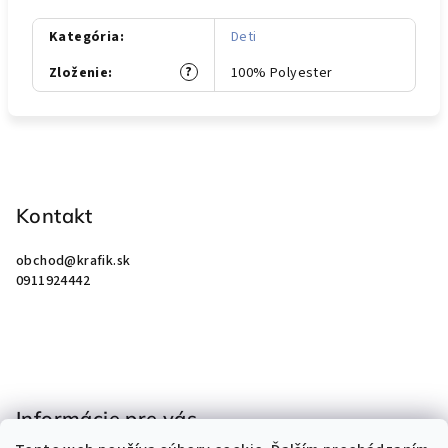
Kategória
:
Deti
?
Zloženie
:
100% Polyester
Z
á
p
Kontakt
ä
obchod
@
krafik.sk
t
0911924442
i
e
Informácie pre vás