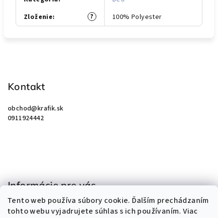
?
Zloženie
:
100% Polyester
Z
á
p
Kontakt
ä
obchod
@
krafik.sk
t
0911924442
i
e
Informácie pre vás
Tento web používa súbory cookie. Ďalším prechádzaním
Obchodné podmienky
tohto webu vyjadrujete súhlas s ich používaním. Viac