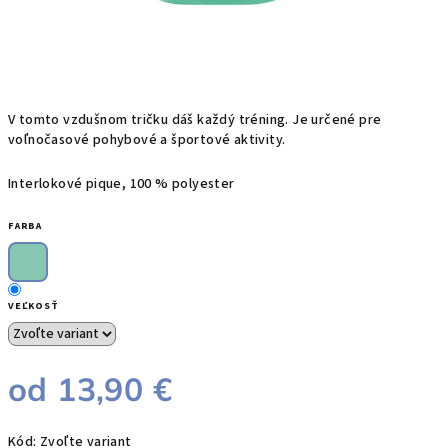
V tomto vzdušnom tričku dáš každý tréning. Je
určené pre
voľnočasové pohybové a športové aktivity.
Interlokové pique, 100 % polyester
FARBA
VEĽKOSŤ
od
13,90 €
Jednotková
Kód:
Zvoľte variant
cena: