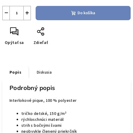
−
+
Do košíka
Opýtať sa
Zdieľať
Popis
Diskusia
Podrobný popis
Interlokové pique, 100 % polyester
tričko
detsk
é
,
15
0 g/m²
rýchloschnúci materiál
strih s bočnými švami
neobvykle členený priekrčník