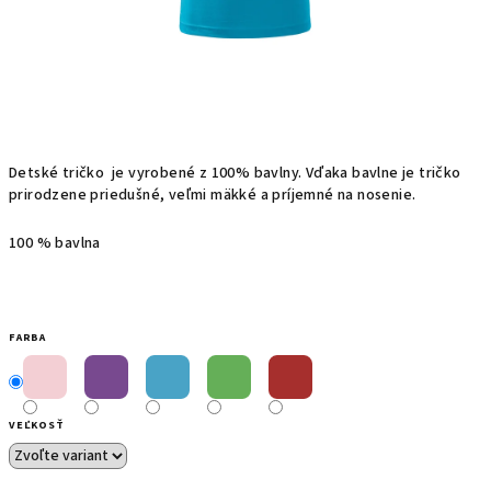
Detské t
ričko
je
vyrobené z
100%
bavlny.
Vďaka bavlne
je
tričko
prirodzene priedušné, veľmi mäkké a príjemné na nosenie.
100 % bavlna
FARBA
VEĽKOSŤ