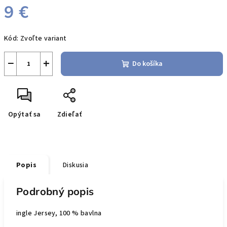
9 €
Jednotková
Kód:
Zvoľte variant
cena:
−
+
Do košíka
Opýtať sa
Zdieľať
Popis
Diskusia
Podrobný popis
ingle Jersey, 100 % bavlna