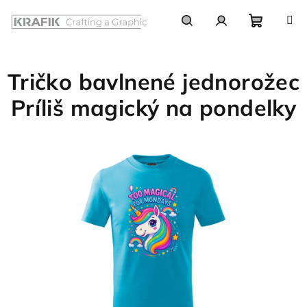
Prejsť
na
obsah
Nákupn
Hľadať
Prihlásenie
Tričko bavlnené jednorožec
košík
Príliš magický na pondelky