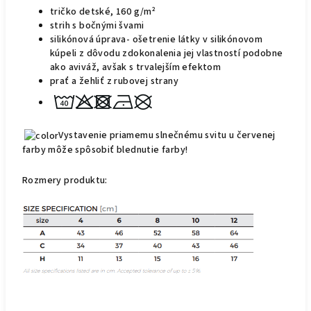
tričko detské, 160 g/m²
strih s bočnými švami
silikónová úprava- ošetrenie látky v silikónovom
kúpeli z dôvodu zdokonalenia jej vlastností podobne
ako aviváž, avšak s trvalejším
efektom
prať a žehliť z rubovej strany
Vystavenie priamemu slnečnému svitu u červenej
farby môže spôsobiť blednutie farby!
Rozmer
y
produktu: