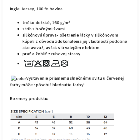
ingle Jersey, 100 % bavlna
tričko detské, 160 g/m²
strih s bočnými švami
silikónová úprava- ošetrenie látky v silikónovom
kúpeli z dôvodu zdokonalenia jej vlastností podobne
ako aviváž, avšak s trvalejším
efektom
prať a žehliť z rubovej strany
Vystavenie priamemu slnečnému svitu u červenej
farby môže spôsobiť blednutie farby!
Rozmer
y
produktu: