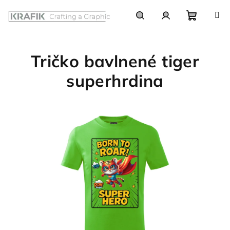
Prejsť
na
obsah
Nákupn
Hľadať
Prihlásenie
Tričko bavlnené tiger
košík
superhrdina