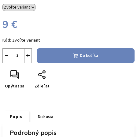
9 €
Jednotková
Kód:
Zvoľte variant
cena:
−
+
Do košíka
Opýtať sa
Zdieľať
Popis
Diskusia
Podrobný popis