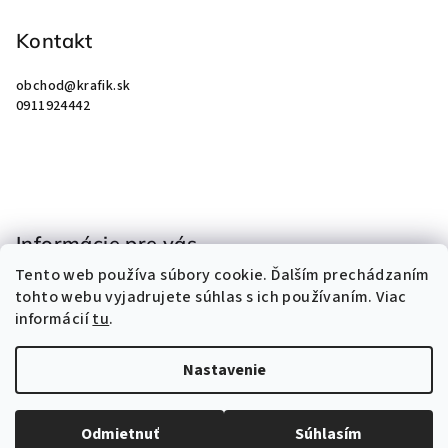
á
p
Kontakt
ä
obchod
@
krafik.sk
t
0911924442
i
e
Informácie pre vás
Tento web používa súbory cookie. Ďalším prechádzaním
Obchodné podmienky
tohto webu vyjadrujete súhlas s ich používaním. Viac
Podmienky ochrany osobných údajov
informácií
tu
.
Kontakty
Nastavenie
Copyright 2026
KRAFIK
. Všetky práva vyhradené.
Odmietnuť
Súhlasím