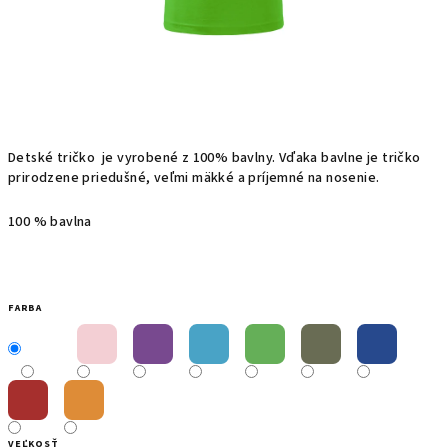
Detské t
ričko
je
vyrobené z
100%
bavlny.
Vďaka bavlne
je
tričko
prirodzene priedušné, veľmi mäkké a príjemné na nosenie.
100 % bavlna
FARBA
VEĽKOSŤ