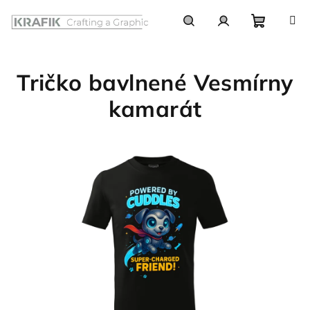
Prejsť
na
obsah
Nákupn
Hľadať
Prihlásenie
Tričko bavlnené Vesmírny
košík
kamarát