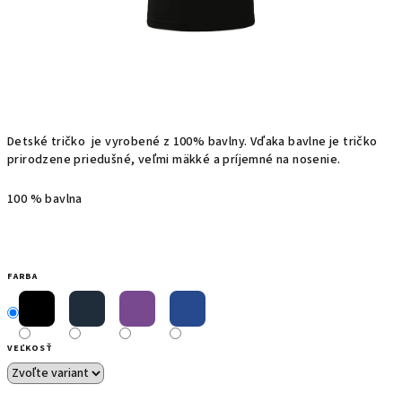
Detské t
ričko
je
vyrobené z
100%
bavlny.
Vďaka bavlne
je
tričko
prirodzene priedušné, veľmi mäkké a príjemné na nosenie.
100 % bavlna
FARBA
VEĽKOSŤ