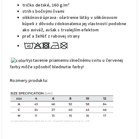
tričko detské, 160 g/m²
strih s bočnými švami
silikónová úprava- ošetrenie látky v silikónovom
kúpeli z dôvodu zdokonalenia jej vlastností podobne
ako aviváž, avšak s trvalejším
efektom
prať a žehliť z rubovej strany
Vystavenie priamemu slnečnému svitu u červenej
farby môže spôsobiť blednutie farby!
Rozmer
y
produktu: