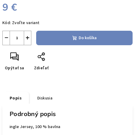
9 €
Jednotková
Kód:
Zvoľte variant
cena:
−
+
Do košíka
Opýtať sa
Zdieľať
Popis
Diskusia
Podrobný popis
ingle Jersey, 100 % bavlna