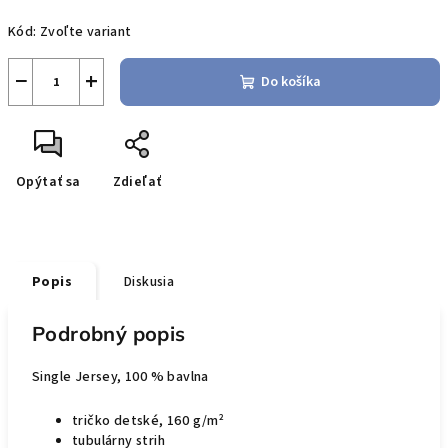
Jednotková
Kód:
Zvoľte variant
cena:
−
+
Do košíka
Opýtať sa
Zdieľať
Popis
Diskusia
Podrobný popis
Single Jersey, 100 % bavlna
tričko detské, 160 g/m²
tubulárny strih