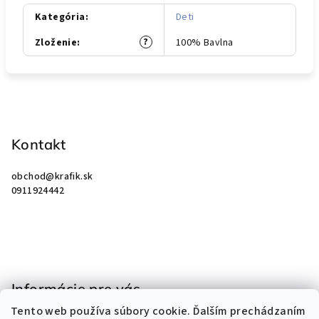
Kategória
:
Deti
?
Zloženie
:
100% Bavlna
Z
á
p
Kontakt
ä
obchod
@
krafik.sk
t
0911924442
i
e
Informácie pre vás
Tento web používa súbory cookie. Ďalším prechádzaním