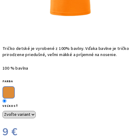
T
ričko
detské je
vyrobené z
100%
bavlny
. Vďaka bavlne
je
tričko
prirodzene priedušné, veľmi mäkké a príjemné na nosenie.
100 % bavlna
FARBA
VEĽKOSŤ
9 €