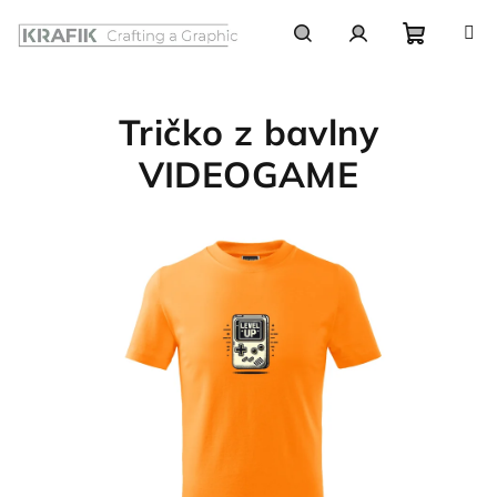
Prejsť
na
obsah
Nákupn
Hľadať
Prihlásenie
Tričko z bavlny
košík
VIDEOGAME