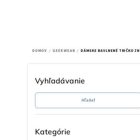
Prejsť
na
obsah
DOMOV
/
GEEK WEAR
/
DÁMSKE BAVLNENÉ TRIČKO ZN
B
o
Vyhľadávanie
č
Hľadať
n
ý
Preskočiť
p
kategórie
Kategórie