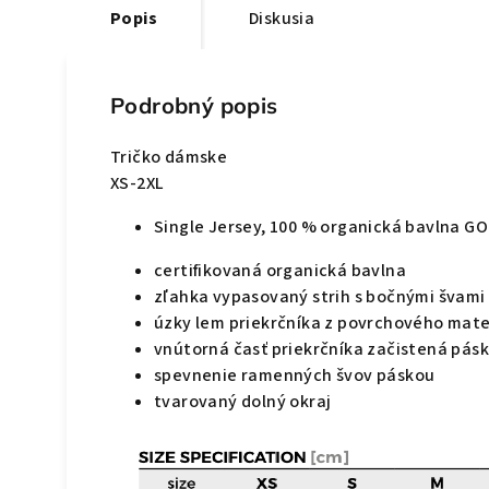
Popis
Diskusia
Podrobný popis
Tričko dámske
XS-2XL
Single Jersey, 100 % organická bavlna G
certifikovaná organická bavlna
zľahka vypasovaný strih s bočnými švami
úzky lem priekrčníka z povrchového mater
vnútorná časť priekrčníka začistená pás
spevnenie ramenných švov páskou
tvarovaný dolný okraj