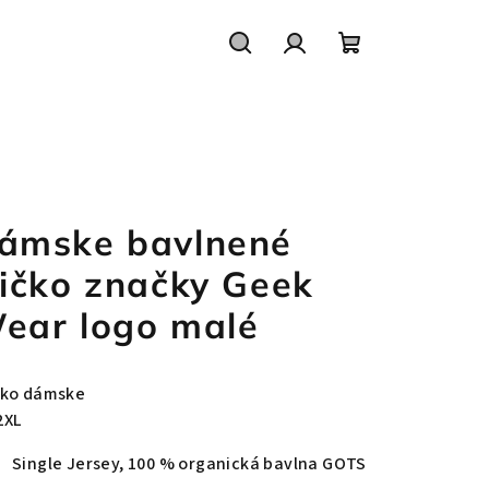
Hľadať
Prihlásenie
Nákupný
košík
ámske bavlnené
ričko značky Geek
ear logo malé
čko dámske
2XL
Single Jersey, 100 % organická bavlna GOTS