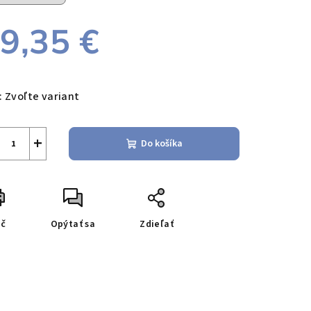
9,35 €
notková
a:
:
Zvoľte variant
+
Do košíka
ač
Opýtať sa
Zdieľať