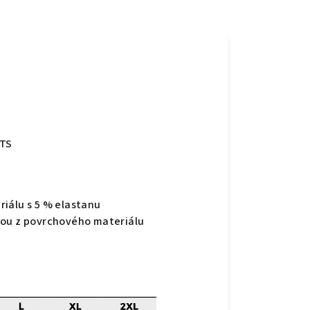
OTS
iálu s 5 % elastanu
kou z povrchového materiálu