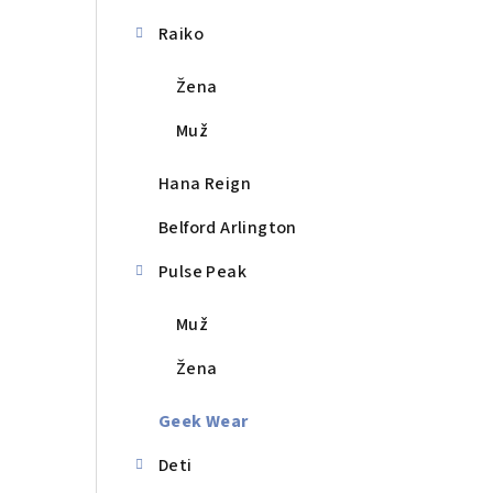
a
n
Raiko
e
Žena
l
Muž
Hana Reign
Belford Arlington
Pulse Peak
Muž
Žena
Geek Wear
Deti