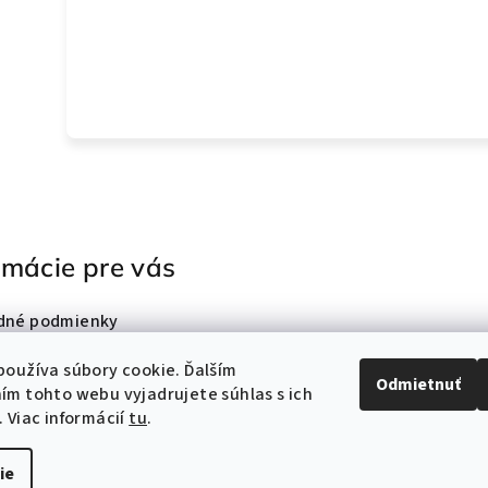
rmácie pre vás
dné podmienky
nky ochrany osobných
oužíva súbory cookie. Ďalším
Odmietnuť
m tohto webu vyjadrujete súhlas s ich
ty
 Viac informácií
tu
.
ie