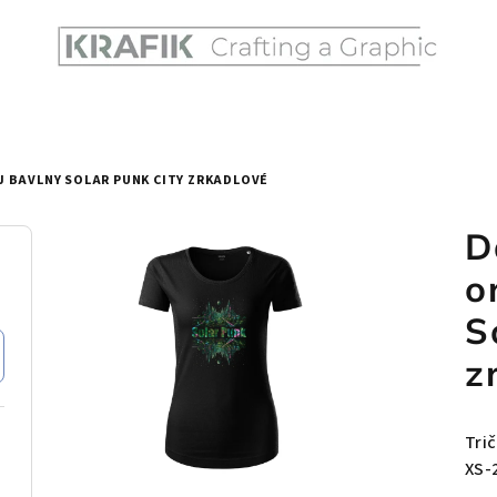
J BAVLNY SOLAR PUNK CITY ZRKADLOVÉ
D
o
S
z
Tri
XS-