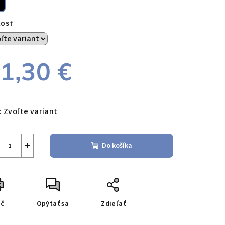
KOSŤ
1,30 €
notková
a:
:
Zvoľte variant
+
Do košíka
ač
Opýtať sa
Zdieľať