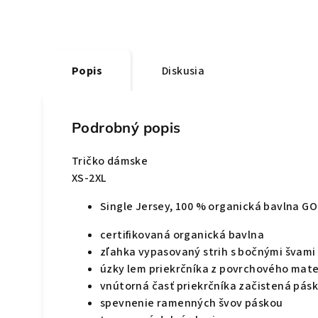
Popis
Diskusia
Podrobný popis
Tričko dámske
XS-2XL
Single Jersey, 100 % organická bavlna G
certifikovaná organická bavlna
zľahka vypasovaný strih s bočnými švami
úzky lem priekrčníka z povrchového mater
vnútorná časť priekrčníka začistená pás
spevnenie ramenných švov páskou