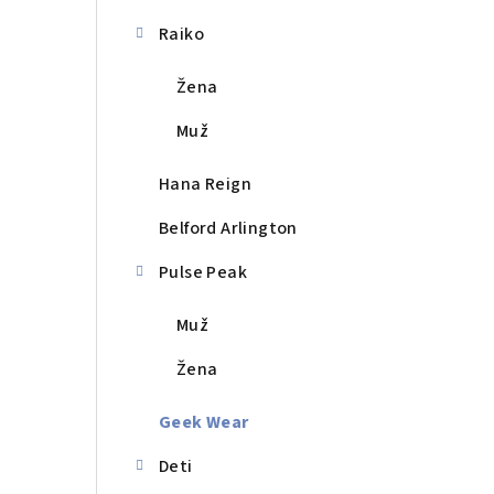
a
n
Raiko
e
Žena
l
Muž
Hana Reign
Belford Arlington
Pulse Peak
Muž
Žena
Geek Wear
Deti