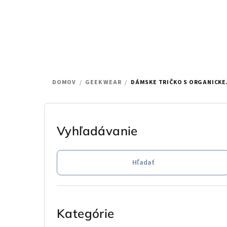
Prejsť
na
obsah
DOMOV
/
GEEK WEAR
/
DÁMSKE TRIČKO S ORGANICKE
B
o
Vyhľadávanie
č
Hľadať
n
ý
Preskočiť
p
kategórie
Kategórie