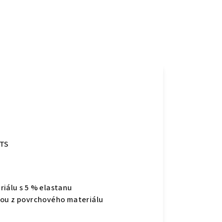
OTS
iálu s 5 % elastanu
kou z povrchového materiálu