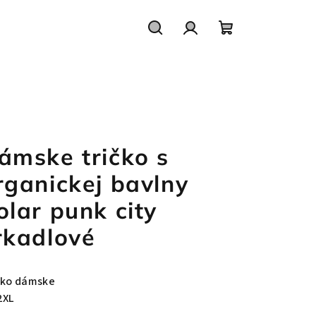
Hľadať
Prihlásenie
Nákupný
košík
ámske tričko s
rganickej bavlny
olar punk city
rkadlové
čko dámske
2XL