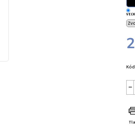
VEĽ
2
Jed
cen
Kód
−
Tl