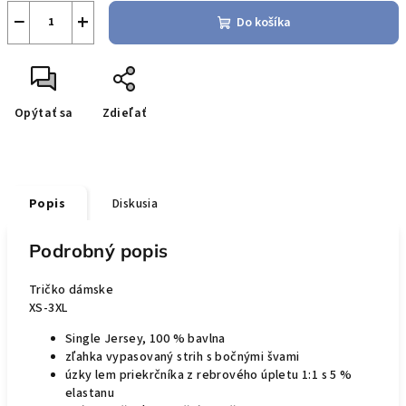
−
+
Do košíka
Opýtať sa
Zdieľať
Popis
Diskusia
Podrobný popis
Tričko dámske
XS-3XL
Single Jersey, 100 % bavlna
zľahka vypasovaný strih s bočnými švami
úzky lem priekrčníka z rebrového úpletu 1:1 s 5 %
elastanu