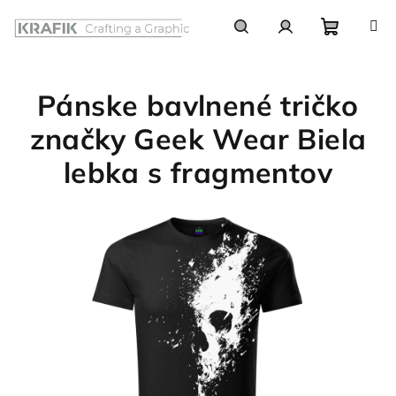
Prejsť
na
obsah
Nákupn
Hľadať
Prihlásenie
Pánske bavlnené tričko
košík
značky Geek Wear Biela
lebka s fragmentov