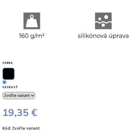
FARBA
VEĽKOSŤ
19,35 €
Jednotková
Kód:
Zvoľte variant
cena: