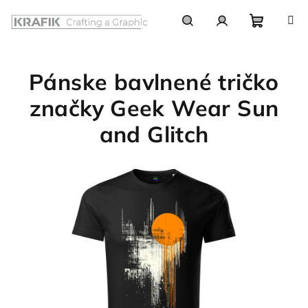
Prejsť
na
obsah
Nákupn
Hľadať
Prihlásenie
Pánske bavlnené tričko
košík
značky Geek Wear Sun
and Glitch