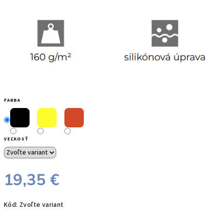
FARBA
VEĽKOSŤ
19,35 €
Jednotková
Kód:
Zvoľte variant
cena: