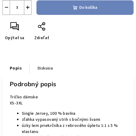
−
+
Do košíka
Opýtať sa
Zdieľať
Popis
Diskusia
Podrobný popis
Tričko dámske
XS-3XL
Single Jersey, 100 % bavlna
zľahka vypasovaný strih s bočnými švami
úzky lem priekrčníka z rebrového úpletu 1:1 s 5 %
elastanu