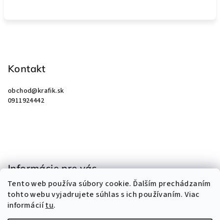
Z
á
p
Kontakt
ä
obchod
@
krafik.sk
t
0911924442
i
e
Informácie pre vás
Tento web používa súbory cookie. Ďalším prechádzaním
Obchodné podmienky
tohto webu vyjadrujete súhlas s ich používaním. Viac
Podmienky ochrany osobných údajov
informácií
tu
.
Kontakty