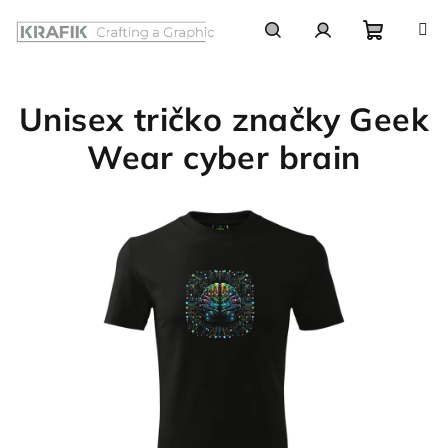
Prejsť
na
obsah
Nákupn
Hľadať
Prihlásenie
Unisex tričko značky Geek
košík
Wear cyber brain