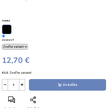
FARBA
VEĽKOSŤ
12,70 €
Jednotková
Kód:
Zvoľte variant
cena:
−
+
Do košíka