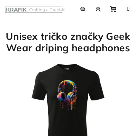
Prejsť
na
obsah
Nákupn
Hľadať
Prihlásenie
Unisex tričko značky Geek
košík
Wear driping headphones