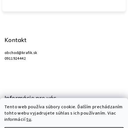
Z
á
p
Kontakt
ä
obchod
@
krafik.sk
t
0911924442
i
e
Informácie pre vás
Tento web používa súbory cookie. Ďalším prechádzaním
Obchodné podmienky
tohto webu vyjadrujete súhlas s ich používaním. Viac
Podmienky ochrany osobných údajov
informácií
tu
.
Kontakty