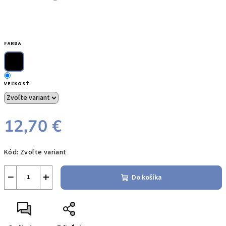
FARBA
VEĽKOSŤ
12,70 €
Jednotková
Kód:
Zvoľte variant
cena:
−
+
Do košíka