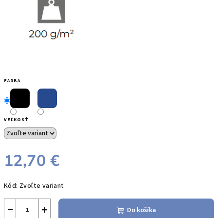
FARBA
VEĽKOSŤ
12,70 €
Jednotková
Kód:
Zvoľte variant
cena:
−
+
Do košíka