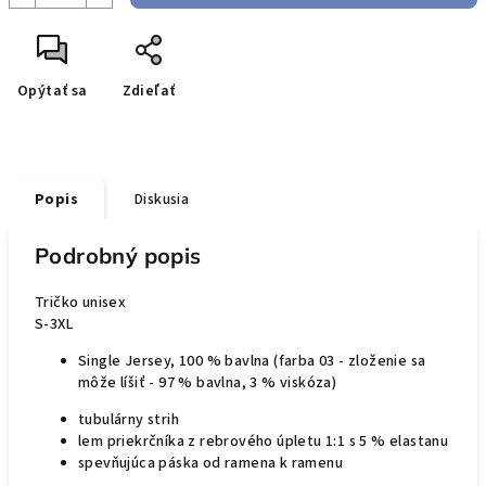
Opýtať sa
Zdieľať
Popis
Diskusia
Podrobný popis
Tričko unisex
S-3XL
Single Jersey, 100 % bavlna (farba 03 - zloženie sa
môže líšiť - 97 % bavlna, 3 % viskóza)
tubulárny strih
lem priekrčníka z rebrového úpletu 1:1 s 5 % elastanu
spevňujúca páska od ramena k ramenu