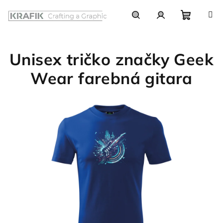
Prejsť
na
obsah
Nákupn
Hľadať
Prihlásenie
Unisex tričko značky Geek
košík
Wear farebná gitara