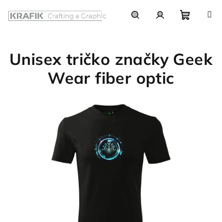
Prejsť
na
obsah
Nákupn
Hľadať
Prihlásenie
Unisex tričko značky Geek
košík
Wear fiber optic