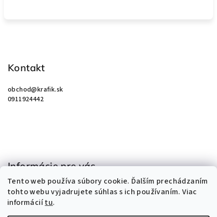
Z
á
p
Kontakt
ä
obchod
@
krafik.sk
t
0911924442
i
e
Informácie pre vás
Tento web používa súbory cookie. Ďalším prechádzaním
Obchodné podmienky
tohto webu vyjadrujete súhlas s ich používaním. Viac
Podmienky ochrany osobných údajov
informácií
tu
.
Kontakty