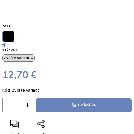
FARBA
VEĽKOSŤ
12,70 €
Jednotková
Kód:
Zvoľte variant
cena:
−
+
Do košíka