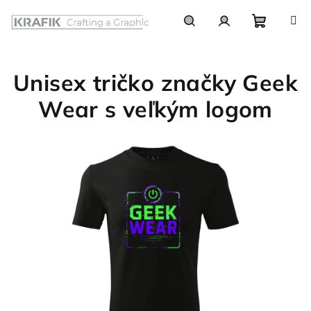
Prejsť
na
obsah
Nákupn
Hľadať
Prihlásenie
Unisex tričko značky Geek
košík
Wear s veľkým logom