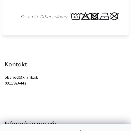
Z
á
p
Kontakt
ä
obchod
@
krafik.sk
t
0911924442
i
e
Informácie pre vás