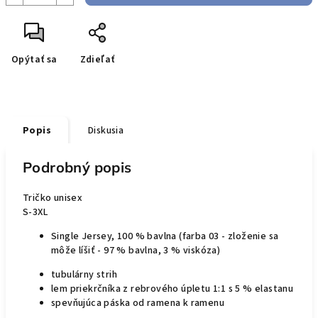
Opýtať sa
Zdieľať
Popis
Diskusia
Podrobný popis
Tričko unisex
S-3XL
Single Jersey, 100 % bavlna (farba 03 - zloženie sa
môže líšiť - 97 % bavlna, 3 % viskóza)
tubulárny strih
lem priekrčníka z rebrového úpletu 1:1 s 5 % elastanu
spevňujúca páska od ramena k ramenu