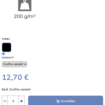
FARBA
VEĽKOSŤ
12,70 €
Jednotková
Kód:
Zvoľte variant
cena:
−
+
Do košíka