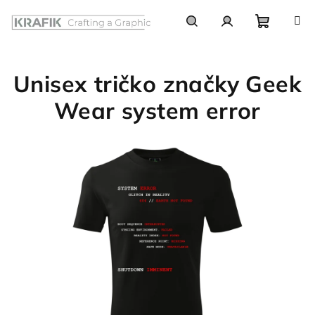
Prejsť
na
obsah
Nákupn
Hľadať
Prihlásenie
Unisex tričko značky Geek
košík
Wear system error