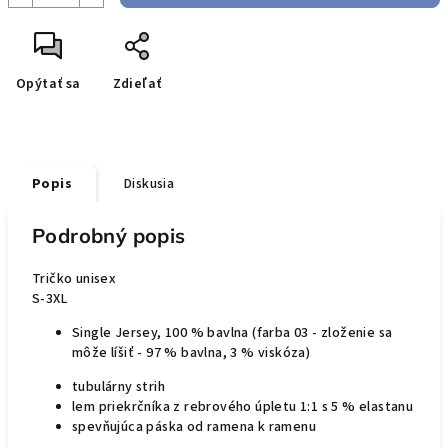
Opýtať sa
Zdieľať
Popis
Diskusia
Podrobný popis
Tričko unisex
S-3XL
Single Jersey, 100 % bavlna (farba 03 - zloženie sa
môže líšiť - 97 % bavlna, 3 % viskóza)
tubulárny strih
lem priekrčníka z rebrového úpletu 1:1 s 5 % elastanu
spevňujúca páska od ramena k ramenu