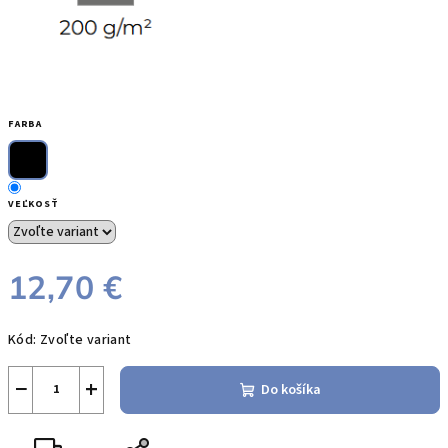
FARBA
VEĽKOSŤ
12,70 €
Jednotková
Kód:
Zvoľte variant
cena:
−
+
Do košíka