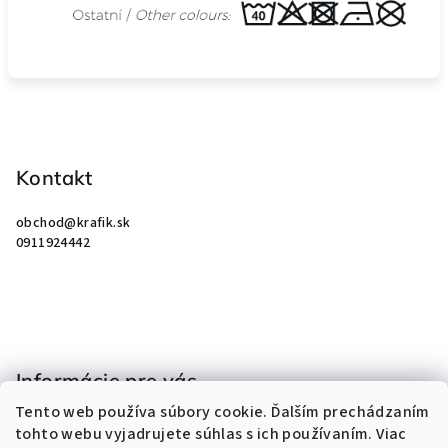
Z
á
p
Kontakt
ä
obchod
@
krafik.sk
t
0911924442
i
e
Informácie pre vás
Tento web používa súbory cookie. Ďalším prechádzaním
Obchodné podmienky
tohto webu vyjadrujete súhlas s ich používaním. Viac