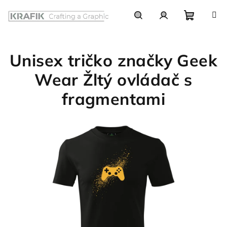
Prejsť
na
obsah
Nákupn
Hľadať
Prihlásenie
Unisex tričko značky Geek
košík
Wear Žltý ovládač s
fragmentami