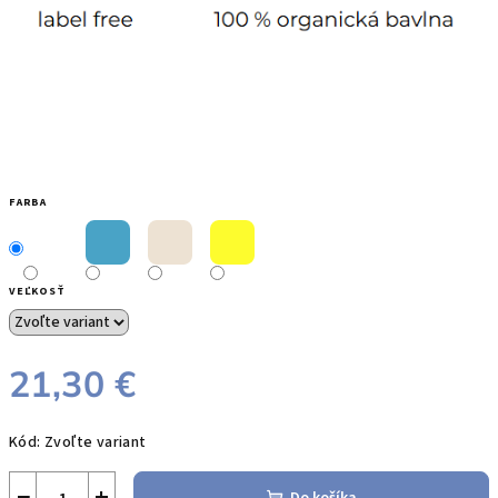
FARBA
VEĽKOSŤ
21,30 €
Jednotková
Kód:
Zvoľte variant
cena:
−
+