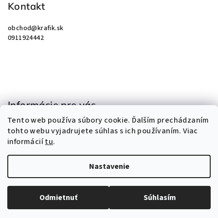
p
Kontakt
ä
obchod
@
krafik.sk
t
0911924442
i
e
Informácie pre vás
Tento web používa súbory cookie. Ďalším prechádzaním
Obchodné podmienky
tohto webu vyjadrujete súhlas s ich používaním. Viac
Podmienky ochrany osobných údajov
informácií
tu
.
Kontakty
Nastavenie
Copyright 2026
KRAFIK
. Všetky práva vyhradené.
Odmietnuť
Súhlasím
Vytvoril Shoptet