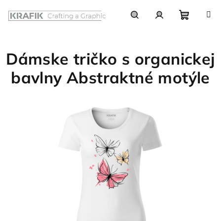
Prejsť
na
obsah
Nákupn
Hľadať
Prihlásenie
Dámske tričko s organickej
košík
bavlny Abstraktné motýle