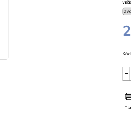
VEĽ
2
Jed
cen
Kód
−
Tl