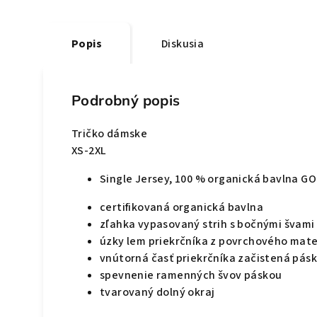
Popis
Diskusia
Podrobný popis
Tričko dámske
XS-2XL
Single Jersey, 100 % organická bavlna G
certifikovaná organická bavlna
zľahka vypasovaný strih s bočnými švami
úzky lem priekrčníka z povrchového mater
vnútorná časť priekrčníka začistená pás
spevnenie ramenných švov páskou
tvarovaný dolný okraj