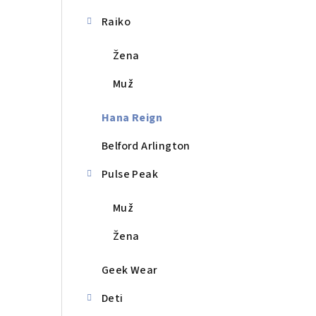
a
n
Raiko
e
Žena
l
Muž
Hana Reign
Belford Arlington
Pulse Peak
Muž
Žena
Geek Wear
Deti