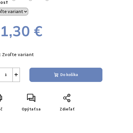
KOSŤ
1,30 €
notková
a:
:
Zvoľte variant
+
Do košíka
ač
Opýtať sa
Zdieľať