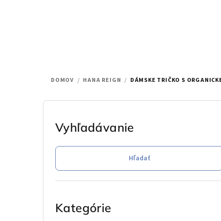
Prejsť
na
obsah
DOMOV
/
HANA REIGN
/
DÁMSKE TRIČKO S ORGANICK
B
o
Vyhľadávanie
č
Hľadať
n
ý
Preskočiť
p
kategórie
Kategórie