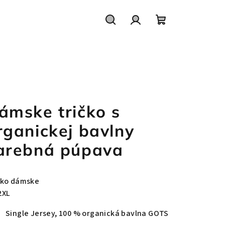
Hľadať
Prihlásenie
Nákupný
košík
ámske tričko s
rganickej bavlny
arebná púpava
čko dámske
2XL
Single Jersey, 100 % organická bavlna GOTS