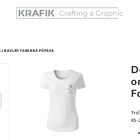
EJ BAVLNY FAREBNÁ PÚPAVA
D
o
F
Tri
XS-