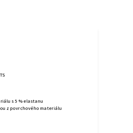
OTS
iálu s 5 % elastanu
kou z povrchového materiálu