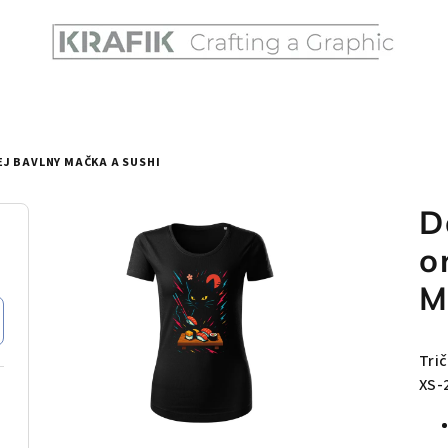
J BAVLNY MAČKA A SUSHI
D
o
M
Tri
XS-