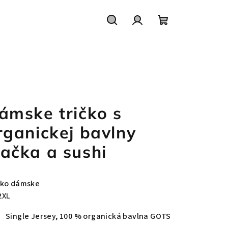
Hľadať
Prihlásenie
Nákupný
košík
ámske tričko s
rganickej bavlny
ačka a sushi
čko dámske
2XL
Single Jersey, 100 % organická bavlna GOTS