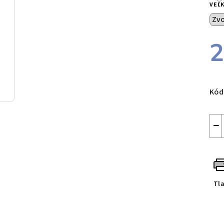
VEĽ
2
Jed
cen
Kód
−
Tl