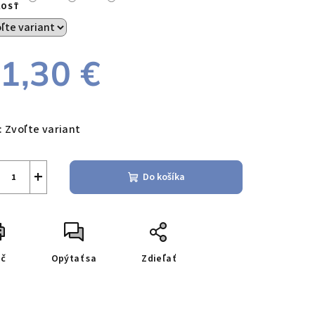
KOSŤ
1,30 €
notková
a:
:
Zvoľte variant
+
Do košíka
ač
Opýtať sa
Zdieľať