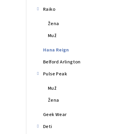
a
n
Raiko
e
Žena
l
Muž
Hana Reign
Belford Arlington
Pulse Peak
Muž
Žena
Geek Wear
Deti