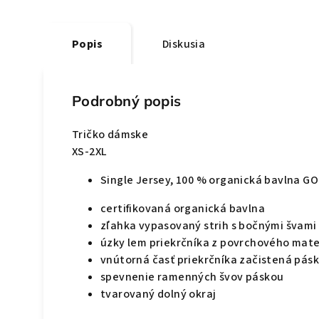
Popis
Diskusia
Podrobný popis
Tričko dámske
XS-2XL
Single Jersey, 100 % organická bavlna G
certifikovaná organická bavlna
zľahka vypasovaný strih s bočnými švami
úzky lem priekrčníka z povrchového mater
vnútorná časť priekrčníka začistená pás
spevnenie ramenných švov páskou
tvarovaný dolný okraj