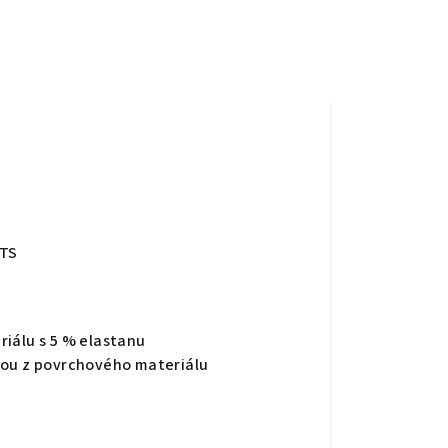
OTS
iálu s 5 % elastanu
kou z povrchového materiálu