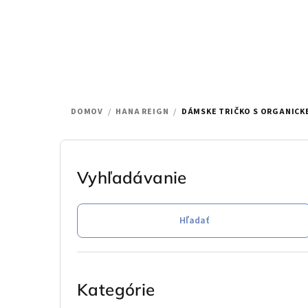
Prejsť
na
obsah
DOMOV
/
HANA REIGN
/
DÁMSKE TRIČKO S ORGANICKE
B
o
Vyhľadávanie
č
Hľadať
n
ý
Preskočiť
p
kategórie
Kategórie