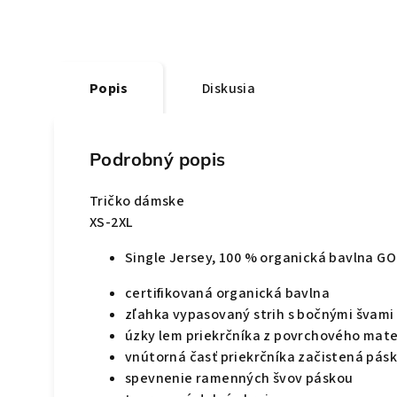
Popis
Diskusia
Podrobný popis
Tričko dámske
XS-2XL
Single Jersey, 100 % organická bavlna G
certifikovaná organická bavlna
zľahka vypasovaný strih s bočnými švami
úzky lem priekrčníka z povrchového mater
vnútorná časť priekrčníka začistená pás
spevnenie ramenných švov páskou