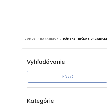
Prejsť
na
obsah
DOMOV
/
HANA REIGN
/
DÁMSKE TRIČKO S ORGANICKE
B
o
Vyhľadávanie
č
Hľadať
n
ý
Preskočiť
p
kategórie
Kategórie