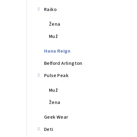
a
n
Raiko
e
Žena
l
Muž
Hana Reign
Belford Arlington
Pulse Peak
Muž
Žena
Geek Wear
Deti