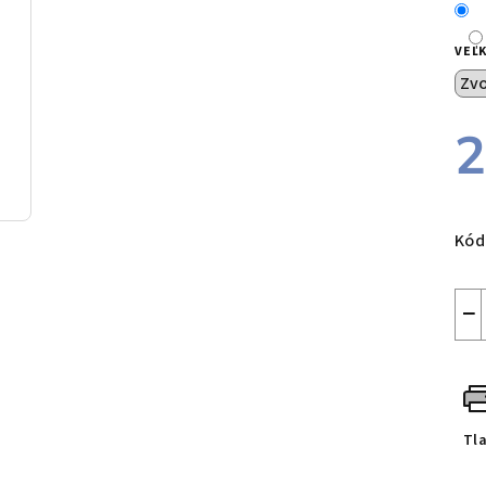
VEĽ
2
Jed
cen
Kód
−
Tl