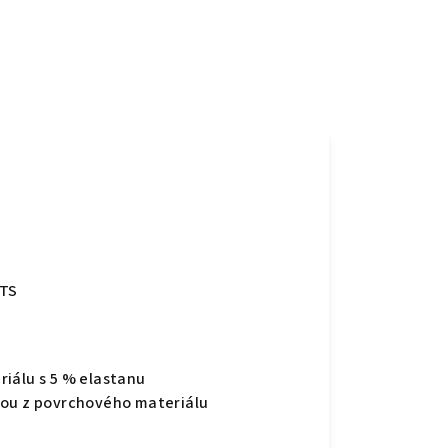
OTS
iálu s 5 % elastanu
kou z povrchového materiálu