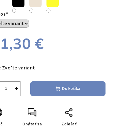
KOSŤ
1,30 €
notková
a:
:
Zvoľte variant
+
Do košíka
ač
Opýtať sa
Zdieľať