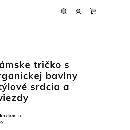
Hľadať
Prihlásenie
Nákupný
košík
ámske tričko s
rganickej bavlny
týlové srdcia a
viezdy
čko dámske
2XL