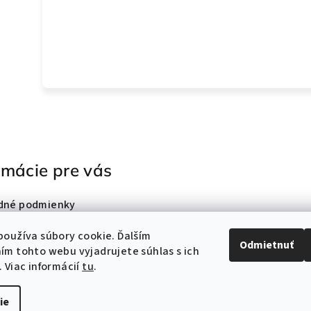
rmácie pre vás
dné podmienky
nky ochrany osobných
oužíva súbory cookie. Ďalším
Odmietnuť
m tohto webu vyjadrujete súhlas s ich
ty
 Viac informácií
tu
.
ie