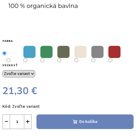
FARBA
VEĽKOSŤ
21,30 €
Jednotková
Kód:
Zvoľte variant
cena:
−
+
Do košíka