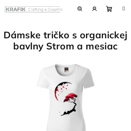
Prejsť
na
obsah
Nákupn
Hľadať
Prihlásenie
Dámske tričko s organickej
košík
bavlny Strom a mesiac