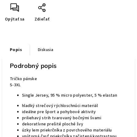
Opýtať sa
Zdieľať
Popis
Diskusia
Podrobný popis
Tričko pánske
S-3XL
Single Jersey, 95 % micro polyester, 5 % elastan
hladký strečový rýchloschnúci materiál
ideálne pre šport a pohybové aktivity
priliehavý strih tvarovaný bočnými švami
dekoratívne prešité ploché švy
úzky lem priekrčníka z povrchového materiálu
vnútorná časť priekrčníka začistená kontrastnou