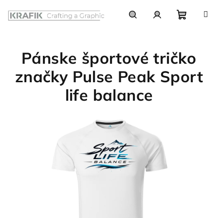
Prejsť
na
obsah
Nákupn
Hľadať
Prihlásenie
Pánske športové tričko
košík
značky Pulse Peak Sport
life balance