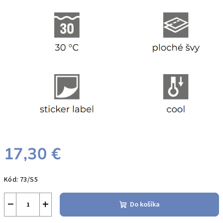
17,30 €
Jednotková
Kód:
73/S5
cena:
−
+
Do košíka