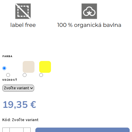
FARBA
VEĽKOSŤ
19,35 €
Jednotková
Kód:
Zvoľte variant
cena: