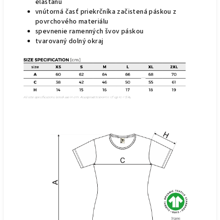
elastanu
vnútorná časť priekrčníka začistená páskou z
povrchového materiálu
spevnenie ramenných švov páskou
tvarovaný dolný okraj