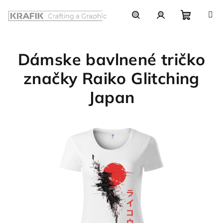
Prejsť
na
obsah
Nákupn
Hľadať
Prihlásenie
Dámske bavlnené tričko
košík
značky Raiko Glitching
Japan