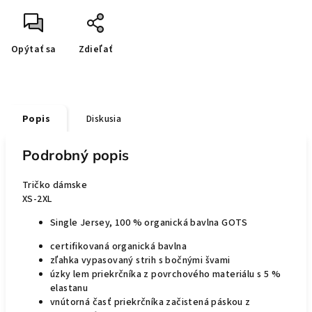
Opýtať sa
Zdieľať
Popis
Diskusia
Podrobný popis
Tričko dámske
XS-2XL
Single Jersey, 100 % organická bavlna GOTS
certifikovaná organická bavlna
zľahka vypasovaný strih s bočnými švami
úzky lem priekrčníka z povrchového materiálu s 5 %
elastanu
vnútorná časť priekrčníka začistená páskou z