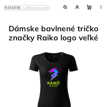
Prejsť
na
obsah
Nákupn
Hľadať
Prihlásenie
Dámske bavlnené tričko
košík
značky Raiko logo veľké