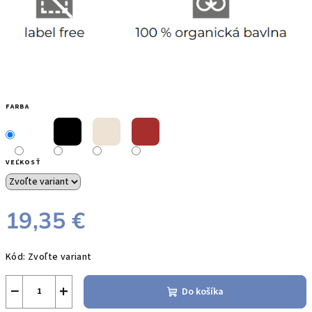
FARBA
VEĽKOSŤ
19,35 €
Jednotková
Kód:
Zvoľte variant
cena:
−
+
Do košíka