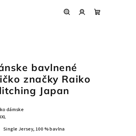
Hľadať
Prihlásenie
Nákupný
košík
ánske bavlnené
ričko značky Raiko
litching Japan
čko dámske
3XL
Single Jersey, 100 % bavlna