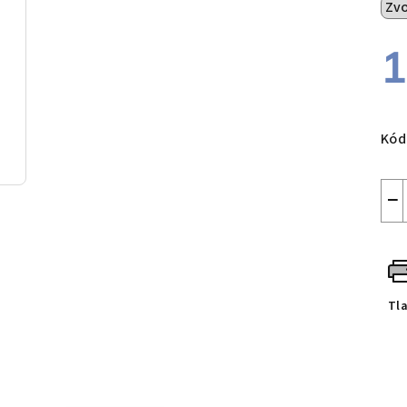
1
Jed
cen
Kód
−
Tl