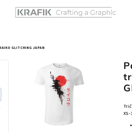
RAIKO GLITCHING JAPAN
P
t
G
Tri
XS-