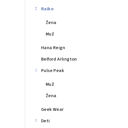
a
n
Raiko
e
Žena
l
Muž
Hana Reign
Belford Arlington
Pulse Peak
Muž
Žena
Geek Wear
Deti