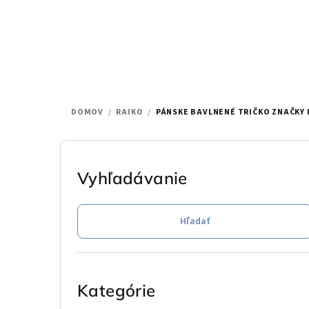
Prejsť
na
obsah
DOMOV
/
RAIKO
/
PÁNSKE BAVLNENÉ TRIČKO ZNAČKY 
B
o
Vyhľadávanie
č
Hľadať
n
ý
Preskočiť
p
kategórie
Kategórie