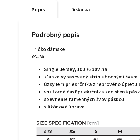
Popis
Diskusia
Podrobný popis
Tričko dámske
XS-3XL
Single Jersey, 100 % bavlna
zľahka vypasovaný strih s bočnými švami
úzky lem priekrčníka z rebrového úpletu 1
vnútorná časť priekrčníka začistená pás
spevnenie ramenných švov páskou
silikónová úprava