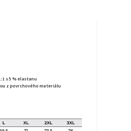
:1 s 5 % elastanu
kou z povrchového materiálu