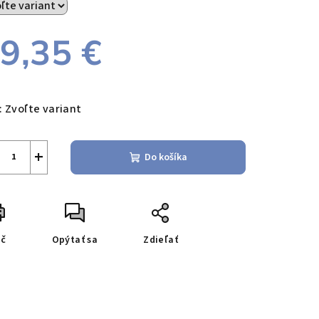
9,35 €
notková
a:
:
Zvoľte variant
+
Do košíka
ač
Opýtať sa
Zdieľať