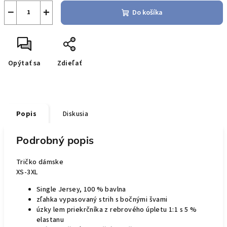
−
+
Do košíka
Opýtať sa
Zdieľať
Popis
Diskusia
Podrobný popis
Tričko dámske
XS-3XL
Single Jersey, 100 % bavlna
zľahka vypasovaný strih s bočnými švami
úzky lem priekrčníka z rebrového úpletu 1:1 s 5 %
elastanu