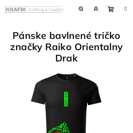
Prejsť
na
obsah
Nákupn
Hľadať
Prihlásenie
Pánske bavlnené tričko
košík
značky Raiko Orientalny
Drak