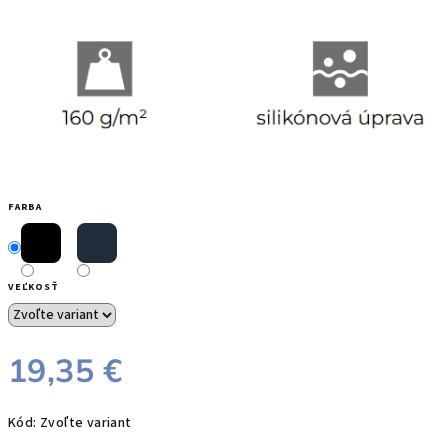
FARBA
VEĽKOSŤ
19,35 €
Jednotková
Kód:
Zvoľte variant
cena: