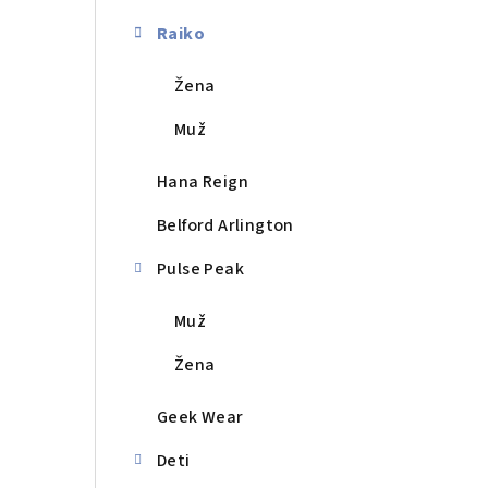
a
n
Raiko
e
Žena
l
Muž
Hana Reign
Belford Arlington
Pulse Peak
Muž
Žena
Geek Wear
Deti