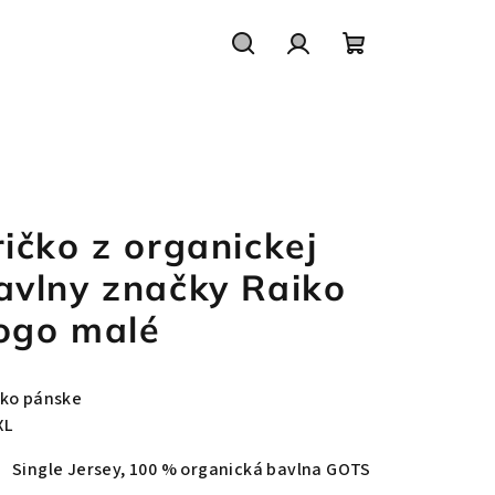
Hľadať
Prihlásenie
Nákupný
košík
ričko z organickej
avlny značky Raiko
ogo malé
čko pánske
XL
Single Jersey, 100 % organická bavlna GOTS