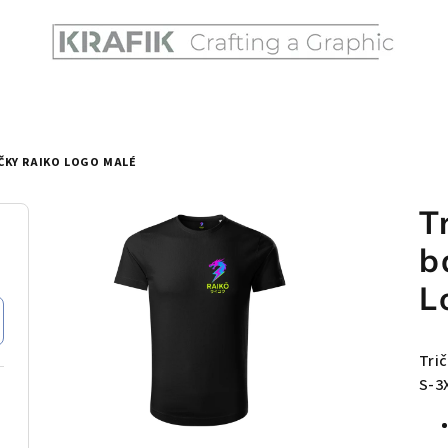
ČKY RAIKO LOGO MALÉ
T
b
L
Tri
S-3