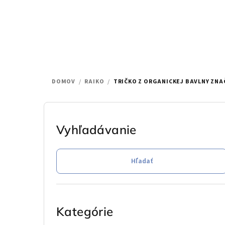
Prejsť
na
obsah
DOMOV
/
RAIKO
/
TRIČKO Z ORGANICKEJ BAVLNY ZNA
B
o
Vyhľadávanie
č
Hľadať
n
ý
Preskočiť
p
kategórie
Kategórie