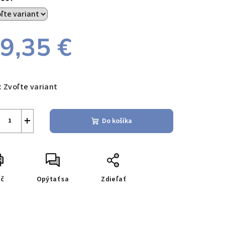
9,35 €
notková
a:
:
Zvoľte variant
+
Do košíka
ač
Opýtať sa
Zdieľať