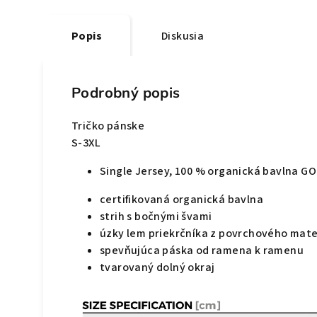
Popis
Diskusia
Podrobný popis
Tričko pánske
S-3XL
Single Jersey, 100 % organická bavlna G
certifikovaná organická bavlna
strih s bočnými švami
úzky lem priekrčníka z povrchového mater
spevňujúca páska od ramena k ramenu
tvarovaný dolný okraj