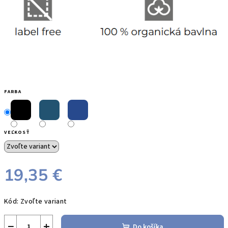
FARBA
VEĽKOSŤ
19,35 €
Jednotková
Kód:
Zvoľte variant
cena:
−
+
Do košíka