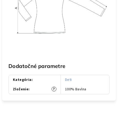
Dodatočné parametre
Kategória
:
Deti
?
Zloženie
:
100% Bavlna
Z