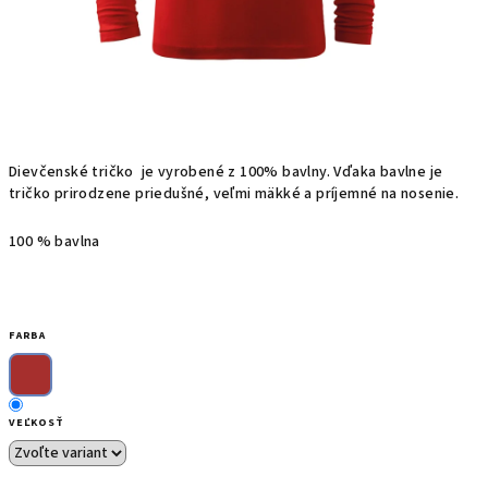
Dievčenské t
ričko
je
vyrobené z
100%
bavlny.
Vďaka bavlne
je
tričko prirodzene priedušné, veľmi mäkké a príjemné na nosenie.
100 % bavlna
FARBA
VEĽKOSŤ