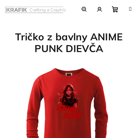
Prejsť
na
obsah
Nákupn
Hľadať
Prihlásenie
Tričko z bavlny ANIME
košík
PUNK DIEVČA