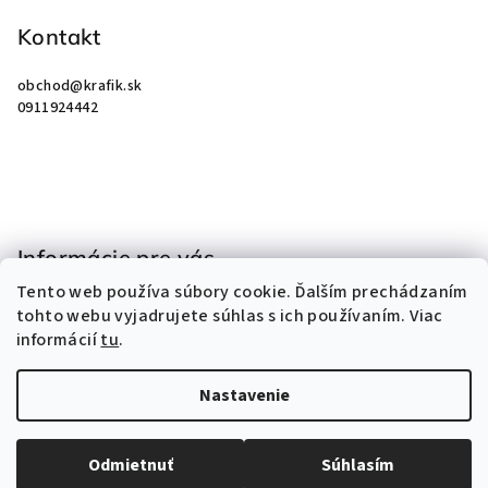
á
p
Kontakt
ä
obchod
@
krafik.sk
t
0911924442
i
e
Informácie pre vás
Tento web používa súbory cookie. Ďalším prechádzaním
Obchodné podmienky
tohto webu vyjadrujete súhlas s ich používaním. Viac
Podmienky ochrany osobných údajov
informácií
tu
.
Kontakty
Nastavenie
Copyright 2026
KRAFIK
. Všetky práva vyhradené.
Odmietnuť
Súhlasím