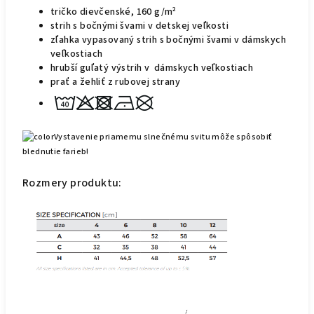
tričko dievčenské, 160 g/m²
strih s bočnými švami v detskej veľkosti
zľahka vypasovaný strih s bočnými švami v dámskych
veľkostiach
hrubší guľatý výstrih v dámskych veľkostiach
prať a žehliť z rubovej strany
Vystavenie priamemu slnečnému svitu môže spôsobiť
blednutie farieb!
Rozmer
y
produktu: