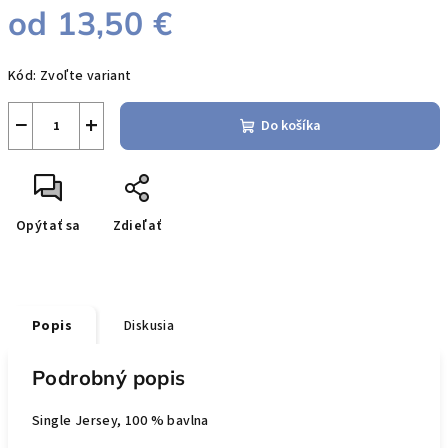
od
13,50 €
Jednotková
Kód:
Zvoľte variant
cena:
−
+
Do košíka
Opýtať sa
Zdieľať
Popis
Diskusia
Podrobný popis
Single Jersey, 100 % bavlna