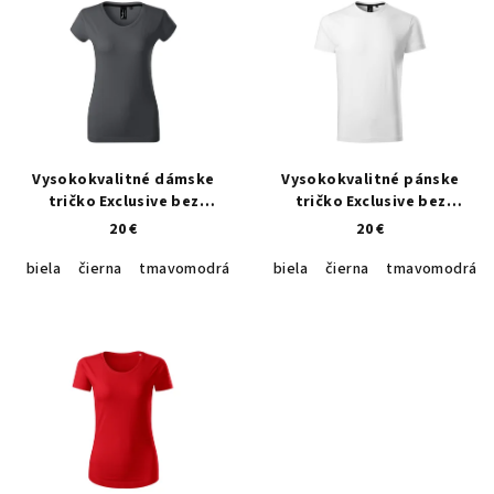
ý
o
p
d
i
u
s
k
p
t
r
o
Vysokokvalitné dámske
Vysokokvalitné pánske
o
v
tričko Exclusive bez
tričko Exclusive bez
potlače
potlače
20 €
20 €
d
u
biela
čierna
tmavomodrá
petrol blue
biela
čierna
light anthracite
tmavomodrá
če
k
t
o
v