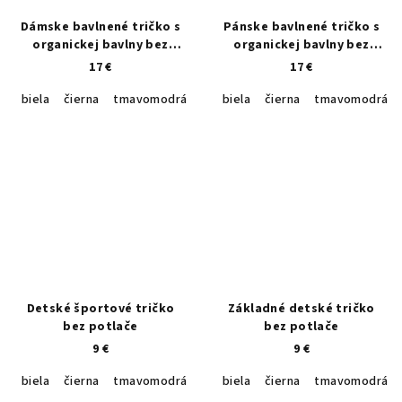
Dámske bavlnené tričko s
Pánske bavlnené tričko s
organickej bavlny bez
organickej bavlny bez
potlače
potlače
17 €
17 €
biela
čierna
tmavomodrá
tyrkysová
biela
čierna
trávová zelená
tmavomodrá
kráľ
Detské športové tričko
Základné detské tričko
bez potlače
bez potlače
9 €
9 €
biela
čierna
tmavomodrá
fialová
biela
green apple
čierna
tmavomodrá
žltá
kráľ