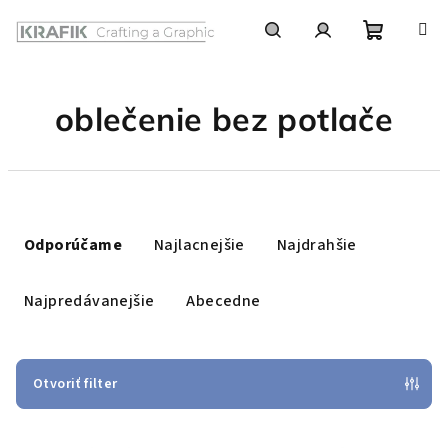
Prejsť
na
obsah
Nákupn
Hľadať
Prihlásenie
oblečenie bez potlače
košík
R
a
Odporúčame
Najlacnejšie
Najdrahšie
d
e
Najpredávanejšie
Abecedne
n
i
e
Otvoriť filter
p
V
r