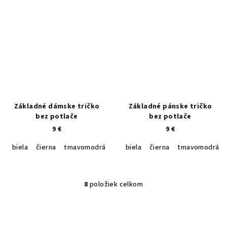
Základné dámske tričko
Základné pánske tričko
bez potlače
bez potlače
9 €
9 €
biela
čierna
tmavomodrá
ružová
biela
tyrkysová
čierna
tmavomodrá
green apple
8
položiek celkom
O
v
Z
l
á
á