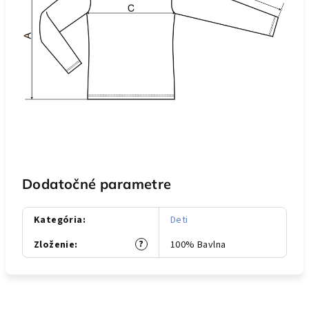
Dodatočné parametre
Kategória
:
Deti
?
Zloženie
:
100% Bavlna
Z