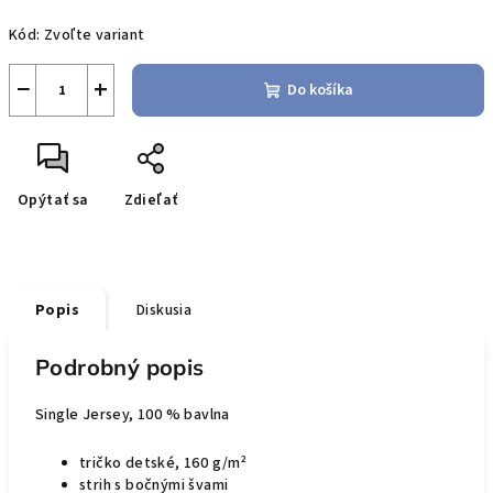
Jednotková
Kód:
Zvoľte variant
cena:
−
+
Do košíka
Opýtať sa
Zdieľať
Popis
Diskusia
Podrobný popis
Single Jersey, 100 % bavlna
tričko detské, 160 g/m²
strih s bočnými švami