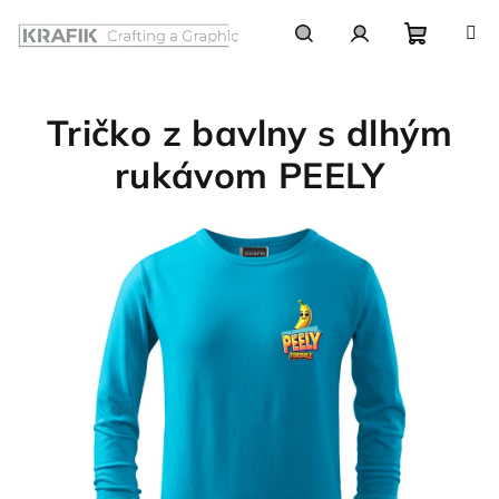
Prejsť
na
obsah
Nákupn
Hľadať
Prihlásenie
Tričko z bavlny s dlhým
košík
rukávom PEELY