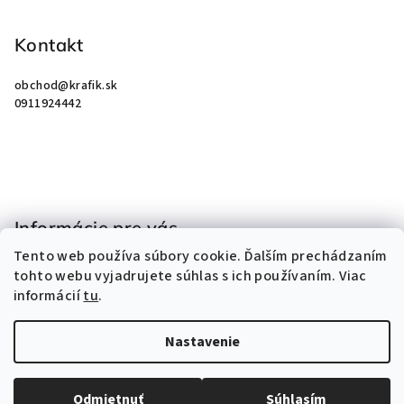
á
p
Kontakt
ä
obchod
@
krafik.sk
t
0911924442
i
e
Informácie pre vás
Tento web používa súbory cookie. Ďalším prechádzaním
Obchodné podmienky
tohto webu vyjadrujete súhlas s ich používaním. Viac
Podmienky ochrany osobných údajov
informácií
tu
.
Kontakty
Nastavenie
Copyright 2026
KRAFIK
. Všetky práva vyhradené.
Odmietnuť
Súhlasím