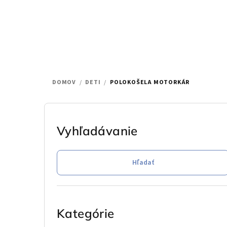
Prejsť
na
obsah
DOMOV
/
DETI
/
POLOKOŠELA MOTORKÁR
B
o
Vyhľadávanie
č
Hľadať
n
ý
Preskočiť
p
kategórie
Kategórie