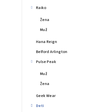
a
n
Raiko
e
Žena
l
Muž
Hana Reign
Belford Arlington
Pulse Peak
Muž
Žena
Geek Wear
Deti