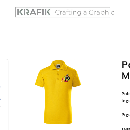
P
M
Pol
lég
Pig
FAR