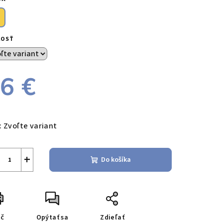
KOSŤ
6 €
notková
a:
:
Zvoľte variant
+
Do košíka
ač
Opýtať sa
Zdieľať