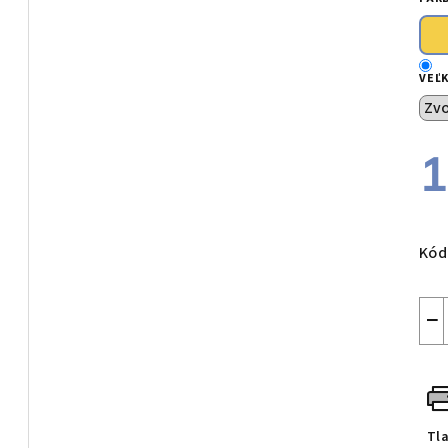
VEĽ
1
Jed
cen
Kód
−
Tl