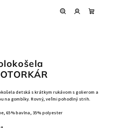
Hľadať
Prihlásenie
Nákupný
košík
olokošela
OTORKÁR
okošela detská s krátkym rukávom s golierom a
ou na gombíky. Rovný, veľmi pohodlný strih.
ue, 65% bavlna, 35%
polyester
BA