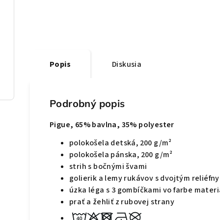
Popis
Diskusia
Podrobný popis
Pigue, 65% bavlna, 35%
polyester
polokošela detská, 200 g/m²
polokošela pánska, 200 g/m²
strih s bočnými švami
golierik a lemy rukávov s dvojtým reliéf
úzka léga s 3 gombíčkami vo farbe materi
prať a žehliť z rubovej strany