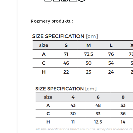
Rozmery
prod
uktu: