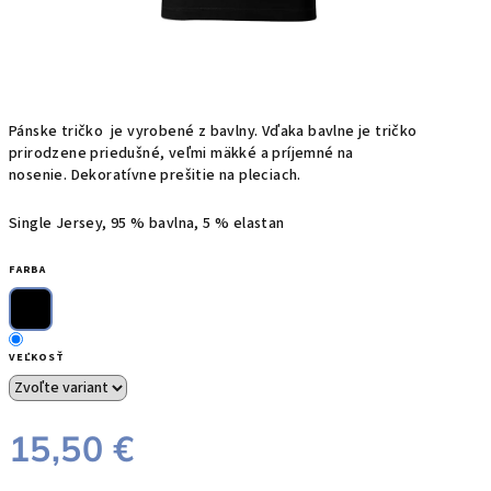
Pánske t
ričko
je
vyrobené z
bavlny
.
Vďaka bavlne
je
tričko
prirodzene priedušné, veľmi mäkké a príjemné na
nosenie.
Dekoratívne prešitie na pleciach.
Single Jersey, 95 % bavlna, 5 % elastan
FARBA
VEĽKOSŤ
15,50 €
Jednotková