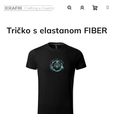
Prejsť
na
obsah
Nákupn
Hľadať
Prihlásenie
Tričko s elastanom FIBER
košík