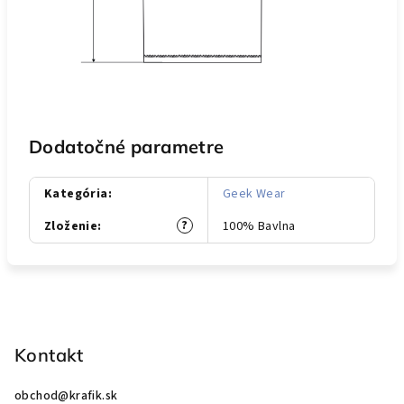
Dodatočné parametre
Kategória
:
Geek Wear
?
Zloženie
:
100% Bavlna
Z
á
p
Kontakt
ä
obchod
@
krafik.sk