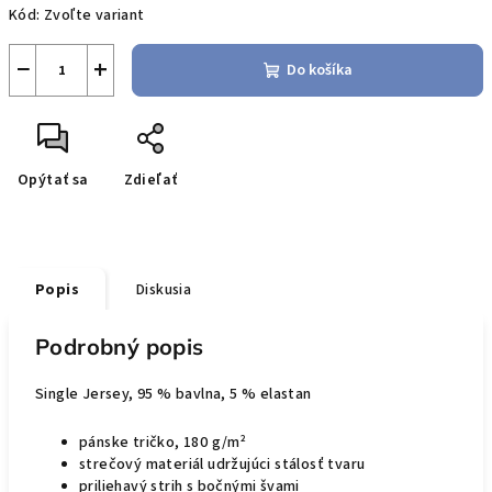
Kód:
Zvoľte variant
cena:
−
+
Do košíka
Opýtať sa
Zdieľať
Popis
Diskusia
Podrobný popis
Single Jersey, 95 % bavlna, 5 % elastan
pánske tričko, 180 g/m²
strečový materiál udržujúci stálosť tvaru
priliehavý strih s bočnými švami