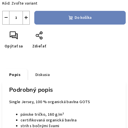
Kód:
Zvoľte variant
cena:
−
+
Do košíka
Opýtať sa
Zdieľať
Popis
Diskusia
Podrobný popis
Single Jersey, 100 % organická bavlna GOTS
pánske tričko,
160 g/m²
certifikovaná organická bavlna
strih s bočnými švami