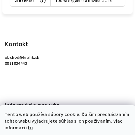
?
Zloženie
:
100 % organická bavlna GOTS
Z
á
p
Kontakt
ä
obchod
@
krafik.sk
t
0911924442
i
e
Informácie pre vás
Tento web používa súbory cookie. Ďalším prechádzaním
Obchodné podmienky
tohto webu vyjadrujete súhlas s ich používaním. Viac
Podmienky ochrany osobných údajov
informácií
tu
.
Kontakty