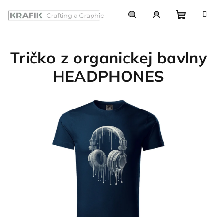
Prejsť
na
obsah
Nákupn
Hľadať
Prihlásenie
Tričko z organickej bavlny
košík
HEADPHONES