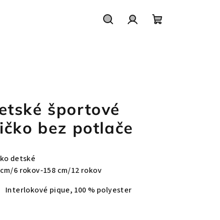
Hľadať
Prihlásenie
Nákupný
košík
etské športové
ričko bez potlače
čko detské
 cm/6 rokov-158 cm/12 rokov
Interlokové pique, 100 % polyester