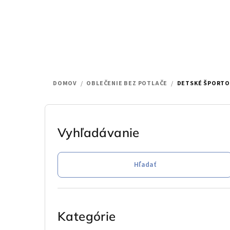
Prejsť
na
obsah
DOMOV
/
OBLEČENIE BEZ POTLAČE
/
DETSKÉ ŠPORTO
B
o
Vyhľadávanie
č
Hľadať
n
ý
Preskočiť
p
kategórie
Kategórie