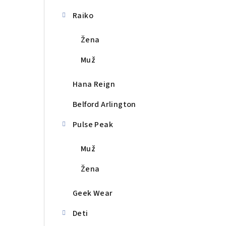
a
n
Raiko
e
Žena
l
Muž
Hana Reign
Belford Arlington
Pulse Peak
Muž
Žena
Geek Wear
Deti