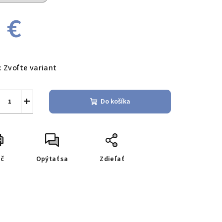
 €
notková
a:
:
Zvoľte variant
+
Do košíka
ač
Opýtať sa
Zdieľať