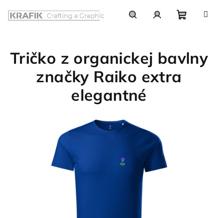
Prejsť
na
obsah
Nákupn
Hľadať
Prihlásenie
Tričko z organickej bavlny
košík
značky Raiko extra
elegantné