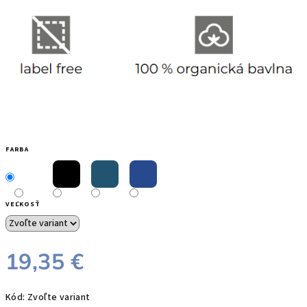
FARBA
VEĽKOSŤ
19,35 €
Jednotková
Kód:
Zvoľte variant
cena: