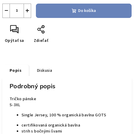
−
+
Do košíka
Opýtať sa
Zdieľať
Popis
Diskusia
Podrobný popis
Tričko pánske
S-3XL
Single Jersey, 100 % organická bavlna GOTS
certifikovaná organická bavlna
strih s bočnými švami